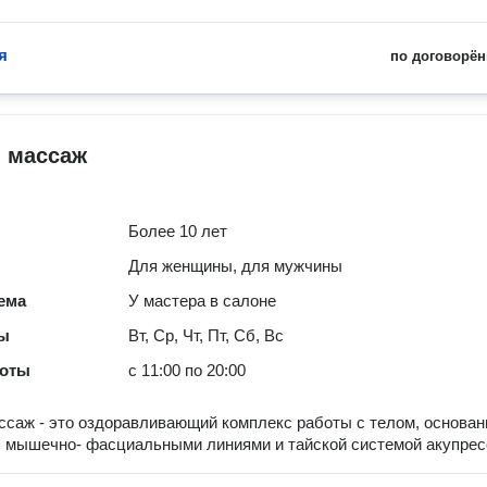
я
по договорён
й массаж
Более 10 лет
Для женщины, для мужчины
ема
У мастера в салоне
ты
Вт, Ср, Чт, Пт, Сб, Вс
боты
с 11:00 по 20:00
ссаж - это оздоравливающий комплекс работы с телом, основа
с мышечно- фасциальными линиями и тайской системой акупре