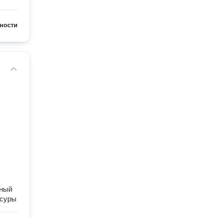
ности
нный
ссуры