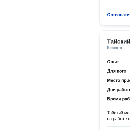
Остеопати
Тайски
Красота
Опыт
Для кого
Место при
Дни рабо
Время ра
Тайский ма
на работе 