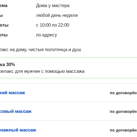
ема
Дома у мастера
ты
любой день недели
боты
с 10:00 по 22:00
оты
по адресу
акс на дому, чистые полотенца и душ
дка
30%
релакс для мужчин с помощью массажа
кий массаж
по договорён
совый массаж
по договорён
нажный массаж
по договорён