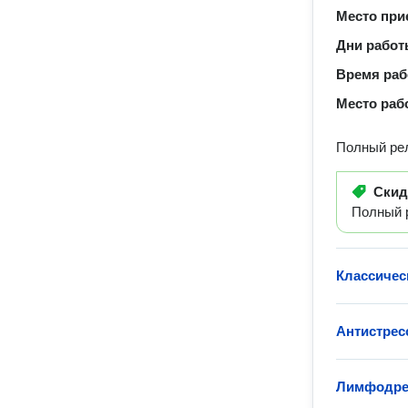
Место при
Дни рабо
Время ра
Место раб
Полный рел
Ски
Полный 
Классичес
Антистрес
Лимфодре