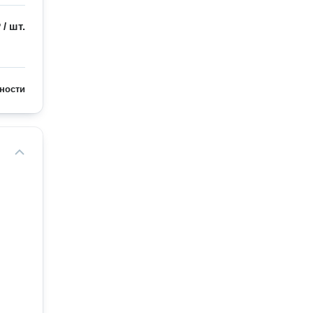
₽
/
шт.
ности