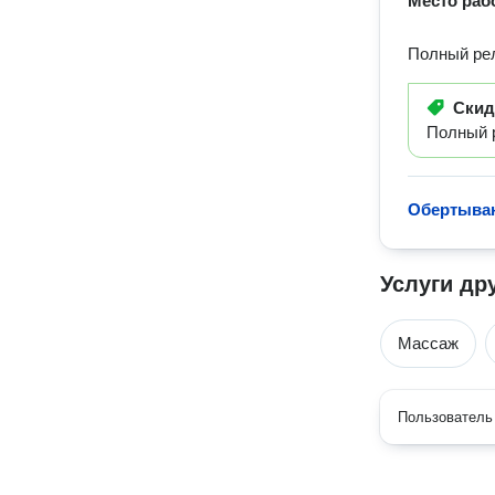
Место раб
Полный рел
Ски
Полный 
Обертыва
Услуги др
Массаж
Пользователь 