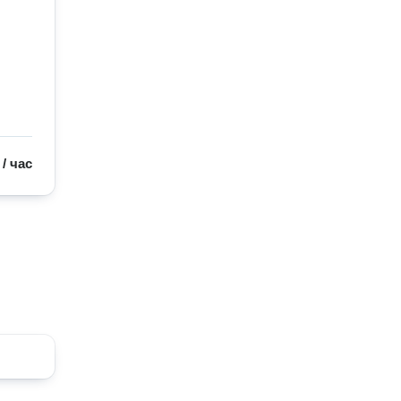
/
час