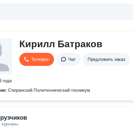
Кирилл Батраков
Телефон
Чат
Предложить заказ
3 года
ние:
Сперанский Политехнический техникум
грузчиков
и курьеры