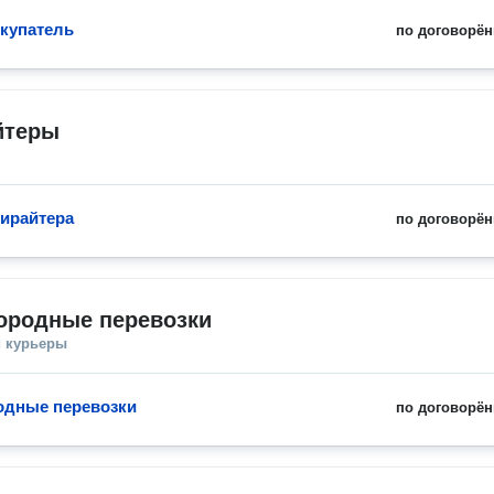
купатель
по договорён
йтеры
пирайтера
по договорён
ородные перевозки
и курьеры
одные перевозки
по договорён