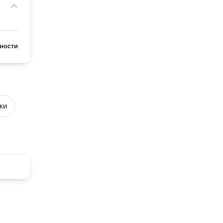
ности
ки