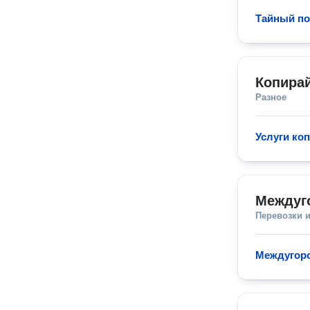
Тайный по
Копира
Разное
Услуги ко
Междуг
Перевозки 
Междугор