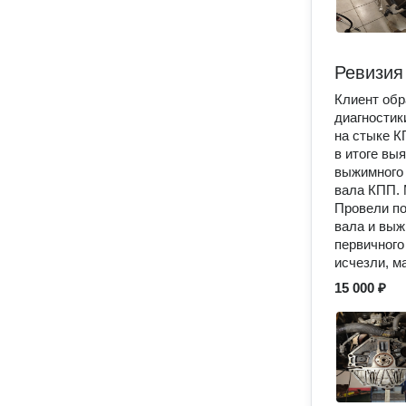
Ревизия
Клиент обр
диагностик
на стыке К
в итоге вы
выжимного 
вала КПП. 
Провели по
вала и выж
первичного
исчезли, м
15 000 ₽