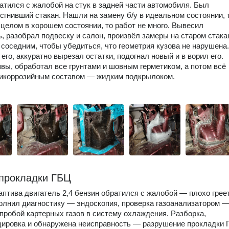
атился с жалобой на стук в задней части автомобиля. Был
сгнивший стакан. Нашли на замену б/у в идеальном состоянии, 
в целом в хорошем состоянии, то работ не много. Вывесил
, разобрал подвеску и салон, произвёл замеры на старом стака
 соседним, чтобы убедиться, что геометрия кузова не нарушена.
его, аккуратно вырезал остатки, подогнал новый и в ворил его.
вы, обработал все грунтами и шовным герметиком, а потом всё
тикоррозийным составом — жидким подкрылоком.
прокладки ГБЦ
птива двигатель 2,4 бензин обратился с жалобой — плохо грее
олнил диагностику — эндоскопия, проверка газоанализатором 
пробой картерных газов в систему охлаждения. Разборка,
ировка и обнаружена неисправность — разрушение прокладки 