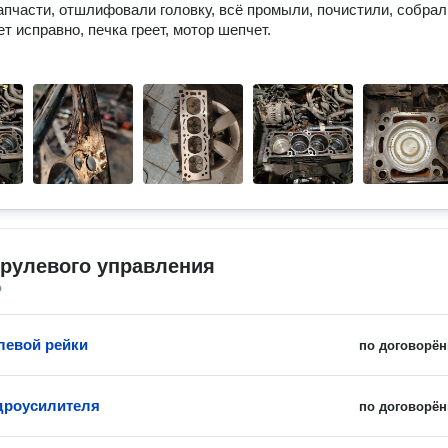
апчасти, отшлифовали головку, всё промыли, почистили, собра
т исправно, печка греет, мотор шепчет.
 рулевого управления
о
левой рейки
по договорён
дроусилителя
по договорён