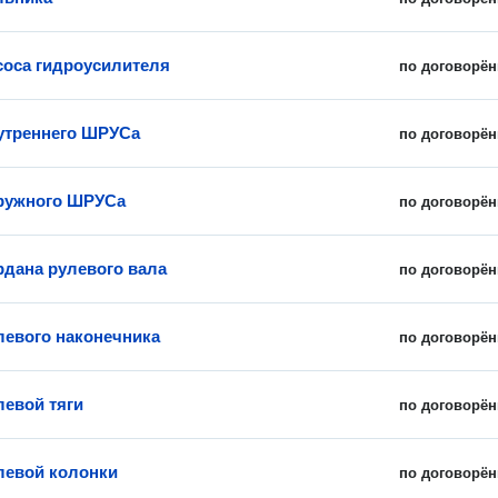
соса гидроусилителя
по договорён
утреннего ШРУСа
по договорён
ружного ШРУСа
по договорён
рдана рулевого вала
по договорён
левого наконечника
по договорён
левой тяги
по договорён
левой колонки
по договорён