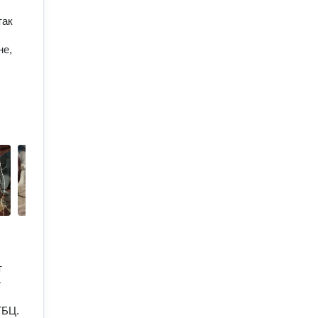
так
не,
т
—
ГБЦ.