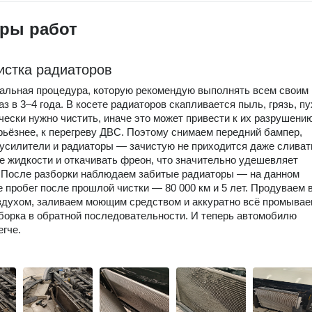
ры работ
истка радиаторов
альная процедура, которую рекомендую выполнять всем своим
з в 3–4 года. В косете радиаторов скапливается пыль, грязь, пу
чески нужно чистить, иначе это может привести к их разрушению
рьёзнее, к перегреву ДВС. Поэтому снимаем передний бампер,
усилители и радиаторы — зачистую не приходится даже сливат
е жидкости и откачивать фреон, что значительно удешевляет
 После разборки наблюдаем забитые радиаторы — на данном
 пробег после прошлой чистки — 80 000 км и 5 лет. Продуваем 
духом, заливаем моющим средством и аккуратно всё промывае
борка в обратной последовательности. И теперь автомобилю
гче.