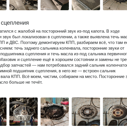
 сцепления
атился с жалобой на посторонний звук из-под капота. В ходе
и звук был локализован в сцеплении, а также выявлена течь ма
ПП и ДВС. Поэтому демонтируем КПП, разбираем всё, что там ес
ясняем: течь заднего сальника коленвала, посторонние звуки от
подшипника сцепления и течь масла из-под сальника первичног
Маховик и сцепление ещё в хорошем состоянии и замены не тре
дбор запчастей — нам потребовался задний сальник коленчато
имной подшипник сцепления, в него же — встроен сальник
 вала КПП. Всё моем, чистим, собираем на место. Посторонние 
асло больше не течёт.