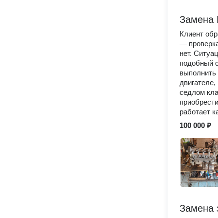
Замена
Клиент обр
— проверка
нет. Ситуа
подобный с
выполнить 
двигателе,
седлом кла
приобрести
работает к
100 000 ₽
Замена 