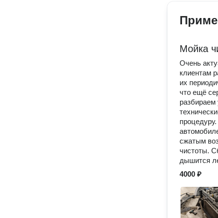
Приме
Мойка ч
Очень акту
клиентам ра
их периоди
что ещё се
разбираем 
технически
процедуру.
автомобиле
сжатым воз
чистоты. С
дышится ле
4000 ₽