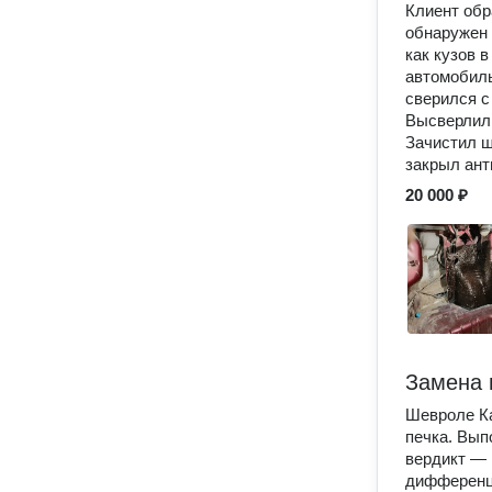
Клиент обр
обнаружен 
как кузов 
автомобиль
сверился с
Высверлил 
Зачистил ш
закрыл ан
20 000 ₽
Замена 
Шевроле Ка
печка. Вып
вердикт — 
дифференц