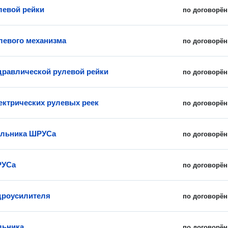
левой рейки
по договорён
левого механизма
по договорён
дравлической рулевой рейки
по договорён
ектрических рулевых реек
по договорён
ыльника ШРУСа
по договорён
РУСа
по договорён
дроусилителя
по договорён
льника
по договорён