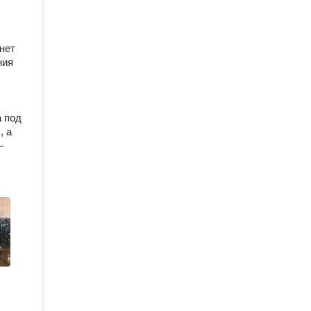
нет
ния
а под
, а
—