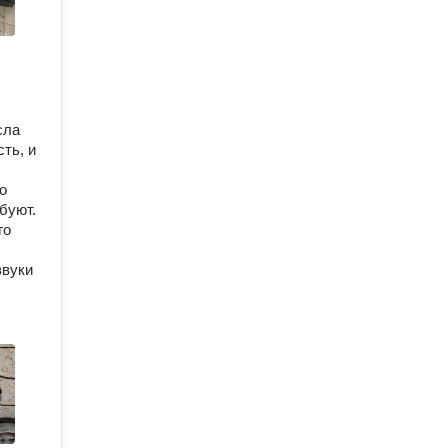
сла
ть, и
о
буют.
го
звуки