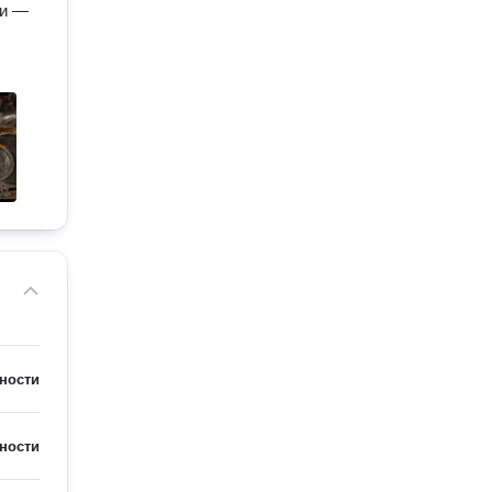
ли —
ности
ности