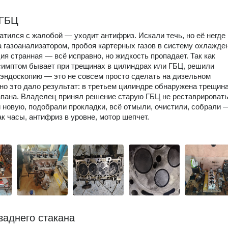
 ГБЦ
атился с жалобой — уходит антифриз. Искали течь, но её негде 
 газоанализатором, пробоя картерных газов в систему охлажде
ция странная — всё исправно, но жидкость пропадает. Так как
имптом бывает при трещинах в цилиндрах или ГБЦ, решили
эндоскопию — это не совсем просто сделать на дизельном
 но это дало результат: в третьем цилиндре обнаружена трещин
пана. Владелец принял решение старую ГБЦ не реставрировать
 новую, подобрали прокладки, всё отмыли, очистили, собрали 
ак часы, антифриз в уровне, мотор шепчет.
заднего стакана