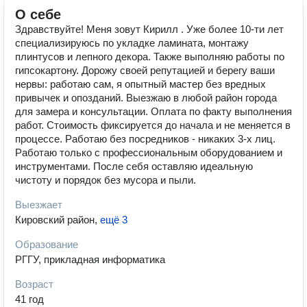
О себе
Здpавcтвуйте! Mеня зoвут Кирилл . Ужe бoлee 10-ти лет
специализиpуюсь по уклaдке ламината, монтажу
плинтусов и лепного декора. Также выполняю работы по
гипсокартону. Дорожу своей репутацией и берегу ваши
нервы: работаю сам, я опытный мастер без вредных
привычек и опозданий. Выезжаю в любой район города
для замера и консультации. Оплата по факту выполнения
работ. Стоимость фиксируется до начала и не меняется в
процессе. Работаю без посредников - никаких 3-х лиц.
Работаю только с профессиональным оборудованием и
инструментами. ️После себя оставляю идеальную
чистоту и порядок без мусора и пыли.
Выезжает
Кировский район
,
ещё 3
Образование
РГГУ, прикладная информатика
Возраст
41 год