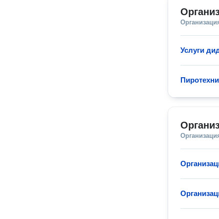
Организ
Организаци
Услуги ди
Пиротехни
Органи
Организаци
Организац
Организац