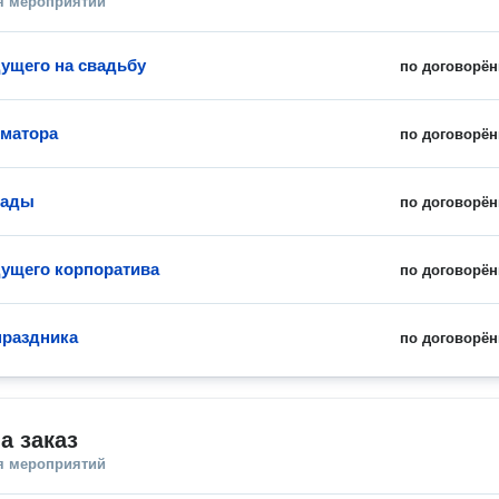
я мероприятий
дущего на свадьбу
по договорён
иматора
по договорён
мады
по договорён
дущего корпоратива
по договорён
раздника
по договорён
а заказ
я мероприятий