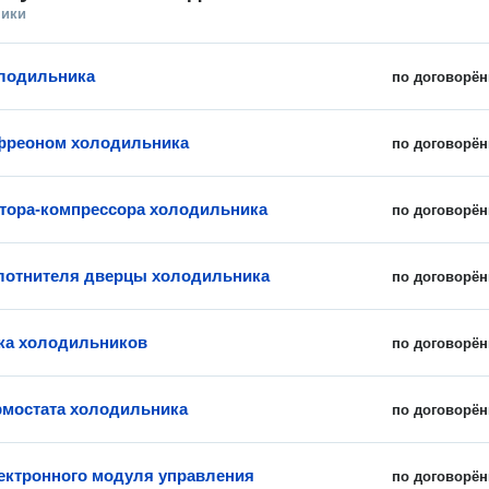
ники
лодильника
по договорён
фреоном холодильника
по договорён
тора-компрессора холодильника
по договорён
лотнителя дверцы холодильника
по договорён
ка холодильников
по договорён
рмостата холодильника
по договорён
ектронного модуля управления
по договорён