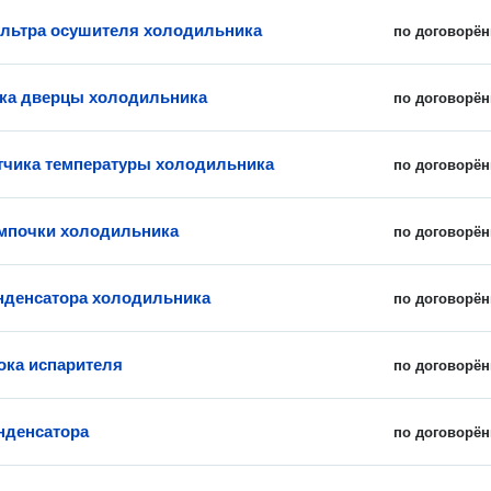
льтра осушителя холодильника
по договорён
ка дверцы холодильника
по договорён
тчика температуры холодильника
по договорён
мпочки холодильника
по договорён
нденсатора холодильника
по договорён
ока испарителя
по договорён
нденсатора
по договорён