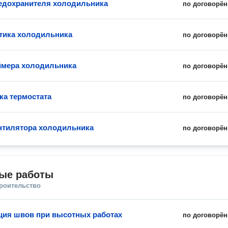
едохранителя холодильника
по договорён
тика холодильника
по договорён
ймера холодильника
по договорён
ка термостата
по договорён
нтилятора холодильника
по договорён
ые работы
троительство
ция швов при высотных работах
по договорён