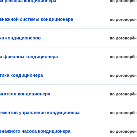
мпрессора кондиционера
по договорён
енажной системы кондиционера
по договорён
ка кондиционеров
по договорён
а фреоном кондиционера
по договорён
ика кондиционера
по договорён
игателя кондиционера
по договорён
ементов управления кондиционера
по договорён
енажного насоса кондиционера
по договорён