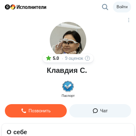
Войти
5.0
9 оценок
·
Клавдия С.
Паспорт
Позвонить
Чат
О себе