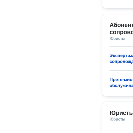
Абонент
сопров
Юристы
Экспертиз
сопровожд
Претензио
обслужива
Юристы
Юристы