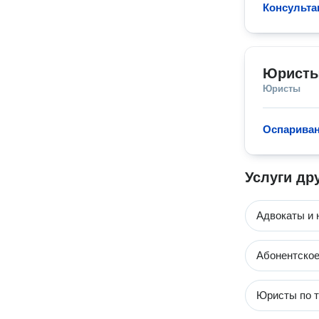
Консульта
Юристы
Юристы
Оспарива
Услуги др
Адвокаты и 
Абонентское
Юристы по т