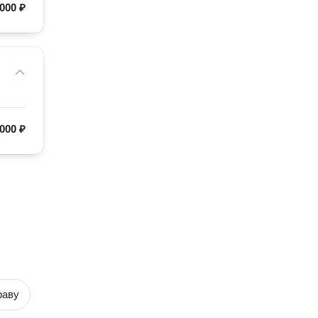
 000 ₽
 000 ₽
раву