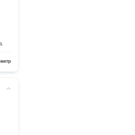
й.
/
метр