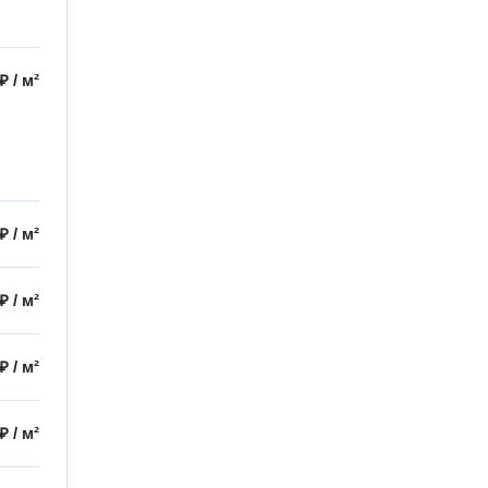
 ₽
/
м²
 ₽
/
м²
 ₽
/
м²
 ₽
/
м²
 ₽
/
м²