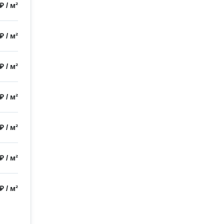
 ₽
/
м²
 ₽
/
м²
 ₽
/
м²
 ₽
/
м²
 ₽
/
м²
 ₽
/
м²
 ₽
/
м²