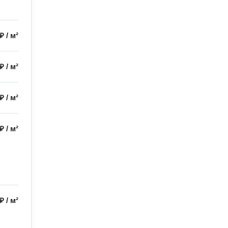
 ₽
/
м²
 ₽
/
м²
 ₽
/
м²
 ₽
/
м²
 ₽
/
м²