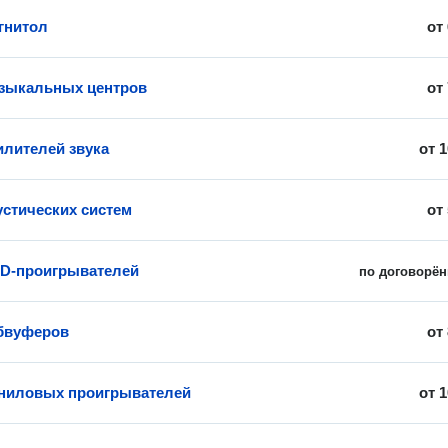
гнитол
от
зыкальных центров
от
илителей звука
от
1
устических систем
от
D-проигрывателей
по договорён
бвуферов
от
ниловых проигрывателей
от
1