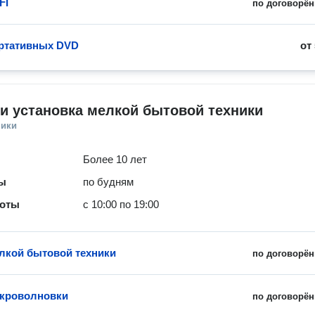
FI
по договорён
ртативных DVD
от
и установка мелкой бытовой техники
ники
Более 10 лет
ты
по будням
боты
с 10:00 по 19:00
лкой бытовой техники
по договорён
икроволновки
по договорён