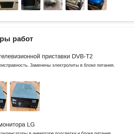
ры работ
телевизионной приставки DVB-T2
еисправность. Заменены электролиты в блоке питания.
монитора LG
онденсаторы в инверторе подсветки и блоке питания.