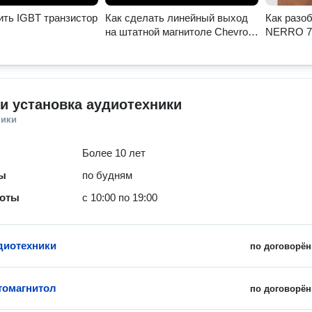
ить IGBT транзистор
Как сделать линейный выход
Как разо
на штатной магнитоле Chevrolet
NERRO 7
Cruze
и установка аудиотехники
ники
Более 10 лет
ты
по будням
боты
с 10:00 по 19:00
диотехники
по договорён
томагнитол
по договорён