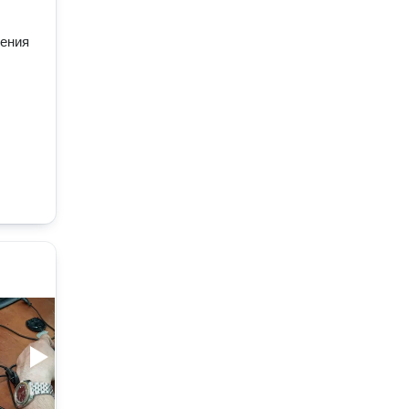
дения
04:26
03:31