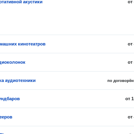
ртативной акустики
от
машних кинотеатров
от
диоколонок
от
ка аудиотехники
по договорён
ундбаров
от
1
ееров
от