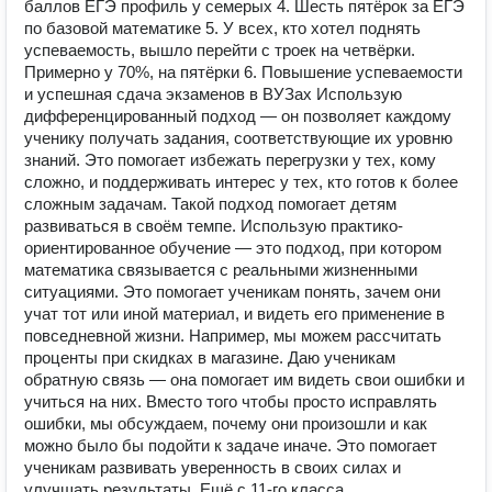
баллов ЕГЭ профиль у семерых 4. Шесть пятёрок за ЕГЭ
по базовой математике 5. У всех, кто хотел поднять
успеваемость, вышло перейти с троек на четвёрки.
Примерно у 70%, на пятёрки 6. Повышение успеваемости
и успешная сдача экзаменов в ВУЗах Использую
дифференцированный подход — он позволяет каждому
ученику получать задания, соответствующие их уровню
знаний. Это помогает избежать перегрузки у тех, кому
сложно, и поддерживать интерес у тех, кто готов к более
сложным задачам. Такой подход помогает детям
развиваться в своём темпе. Использую практико-
ориентированное обучение — это подход, при котором
математика связывается с реальными жизненными
ситуациями. Это помогает ученикам понять, зачем они
учат тот или иной материал, и видеть его применение в
повседневной жизни. Например, мы можем рассчитать
проценты при скидках в магазине. Даю ученикам
обратную связь — она помогает им видеть свои ошибки и
учиться на них. Вместо того чтобы просто исправлять
ошибки, мы обсуждаем, почему они произошли и как
можно было бы подойти к задаче иначе. Это помогает
ученикам развивать уверенность в своих силах и
улучшать результаты. Ещё с 11-го класса