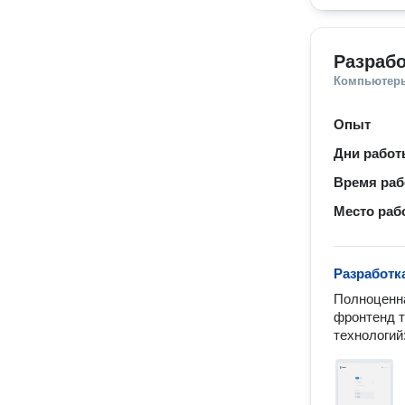
Разраб
Компьютеры
Опыт
Дни рабо
Время ра
Место раб
Разработк
Полноценна
фронтенд те
технологий