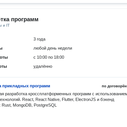
отка программ
 и IT
3 года
ты
любой день недели
боты
с 10:00 по 18:00
оты
удалённо
а прикладных программ
по договорён
я разработка кроссплатформенных программ с использованием
хнологий. React, React Native, Flutter, ElectronJS и бэкенд 
: Rust, MongoDB, PostgreSQL