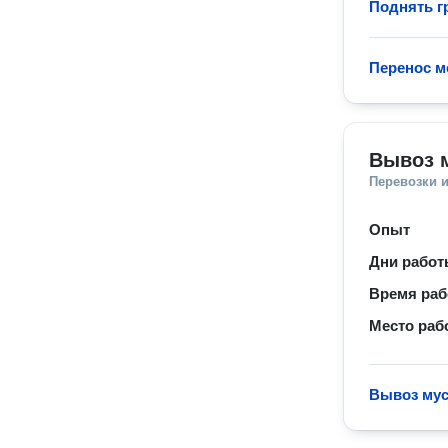
Поднять гр
Перенос м
Вывоз 
Перевозки 
Опыт
Дни рабо
Время ра
Место раб
Вывоз мус