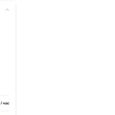
/
час