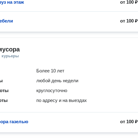
уз на этаж
от
100 ₽
ебели
от
100 ₽
мусора
и курьеры
Более 10 лет
ты
любой день недели
боты
круглосуточно
оты
по адресу и на выездах
ора газелью
от
100 ₽