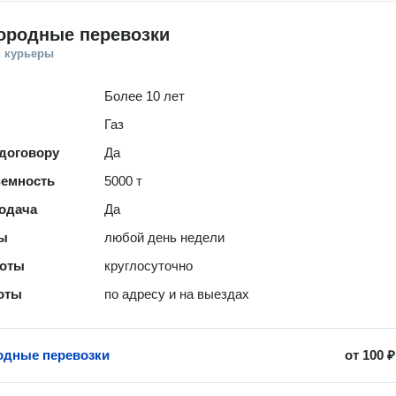
ородные перевозки
и курьеры
Более 10 лет
Газ
 договору
Да
ъемность
5000 т
одача
Да
ты
любой день недели
боты
круглосуточно
оты
по адресу и на выездах
одные перевозки
от
100 ₽