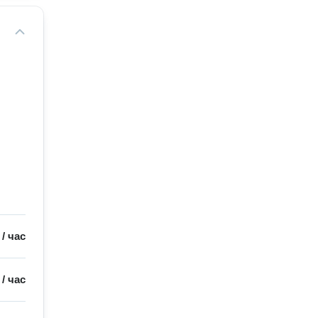
/
час
/
час