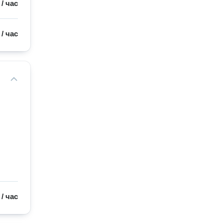
/
час
/
час
/
час