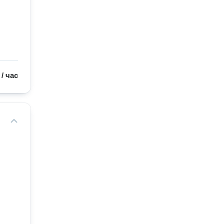
/
час