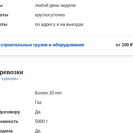
ты
любой день недели
боты
круглосуточно
оты
по адресу и на выездах
 строительных грузов и оборудования
от
100 ₽
ревозки
и курьеры
Более 10 лет
Газ
 договору
Да
ъемность
5000 т
одача
Да