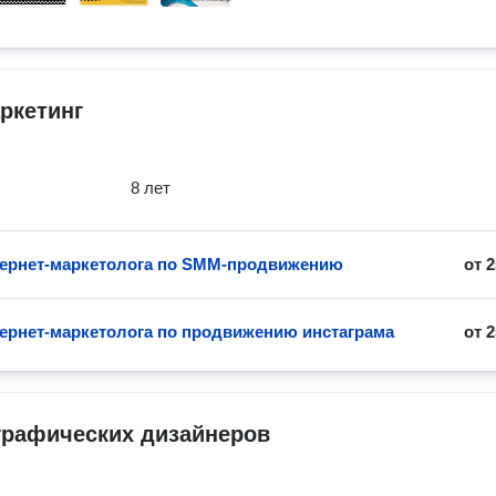
ркетинг
8 лет
тернет-маркетолога по SMM-продвижению
от
2
тернет-маркетолога по продвижению инстаграма
от
2
графических дизайнеров