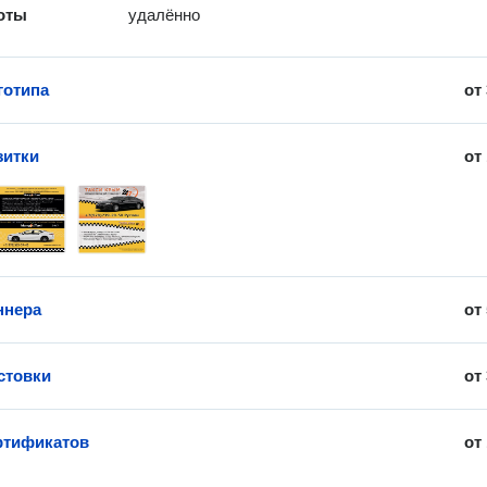
оты
удалённо
готипа
от
зитки
от
ннера
от
стовки
от
ртификатов
от