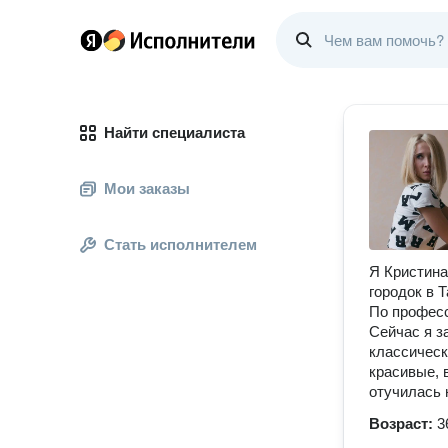
Найти специалиста
Мои заказы
Стать исполнителем
Я Кристина
городок в 
По професс
Сейчас я з
классическ
красивые, 
отучилась 
Возраст:
3