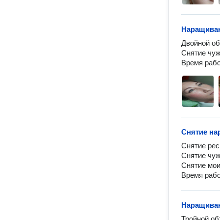
Наращиван
Двойной об
Снятие чужи
Время рабо
Снятие на
Снятие рес
Снятие чуж
Снятие мои
Время рабо
Наращиван
Тройной об