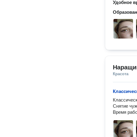
Удобное в
Образова
Наращи
Красота
Классичес
Классическ
Снятие чуж
Время рабо