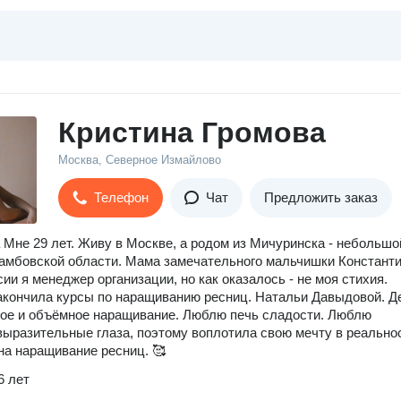
Кристина Громова
Москва, Северное Измайлово
Телефон
Чат
Предложить заказ
 Мне 29 лет. Живу в Москве, а родом из Мичуринска - небольшо
Тамбовской области. Мама замечательного мальчишки Константи
ии я менеджер организации, но как оказалось - не моя стихия.
акончила курсы по наращиванию ресниц. Натальи Давыдовой. 
ое и объёмное наращивание. Люблю печь сладости. Люблю
выразительные глаза, поэтому воплотила свою мечту в реально
на наращивание ресниц. 🥰
6 лет