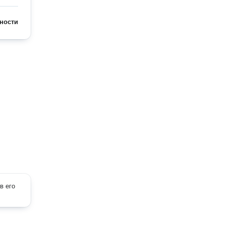
ности
в его