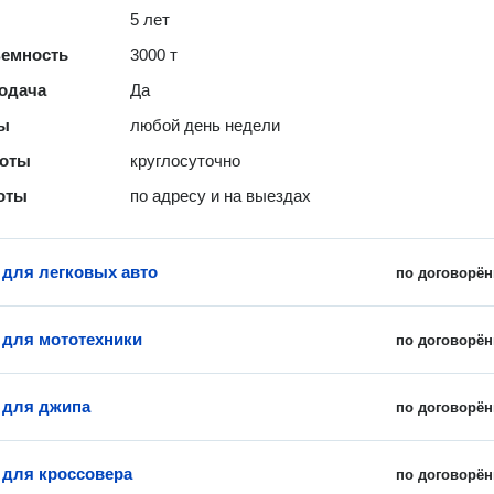
5 лет
ъемность
3000 т
одача
Да
ты
любой день недели
боты
круглосуточно
оты
по адресу и на выездах
 для легковых авто
по договорён
 для мототехники
по договорён
 для джипа
по договорён
 для кроссовера
по договорён