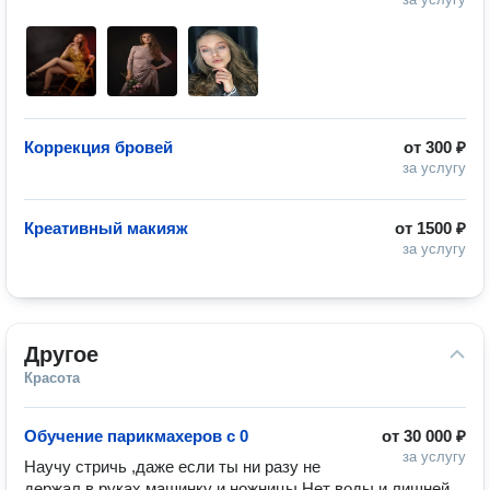
Коррекция бровей
от
300 ₽
за услугу
Креативный макияж
от
1500 ₽
за услугу
Другое
Красота
Обучение парикмахеров с 0
от
30 000 ₽
за услугу
Научу стричь ,даже если ты ни разу не 
держал в руках машинку и ножницы.Нет воды и лишней 