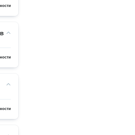
ности
ов
ности
ности