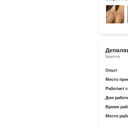
Депиляц
Красота
Опыт
Место при
Работает с
Дни рабо
Время ра
Место раб