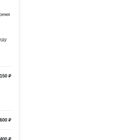
время
еду
150 ₽
600 ₽
400 ₽