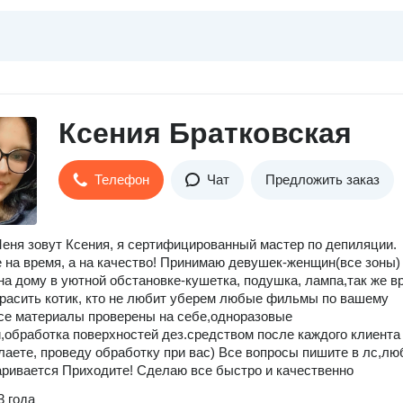
Ксения Братковская
Телефон
Чат
Предложить заказ
еня зовут Ксения, я сертифицированный мастер по депиляции.
 на время, а на качество! Принимаю девушек-женщин(все зоны)
а дому в уютной обстановке-кушетка, подушка, лампа,так же в
расить котик, кто не любит уберем любые фильмы по вашему
се материалы проверены на себе,одноразовые
,обработка поверхностей дез.средством после каждого клиента
лаете, проведу обработку при вас) Все вопросы пишите в лс,лю
аривается Приходите! Сделаю все быстро и качественно
3 года