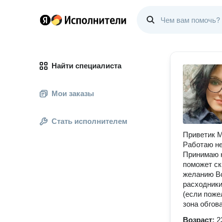
Найти специалиста
Мои заказы
Стать исполнителем
Приветик М
Работаю не
Принимаю н
поможет ск
желанию В
расходники
(если поже
зона обгов
Возраст:
2