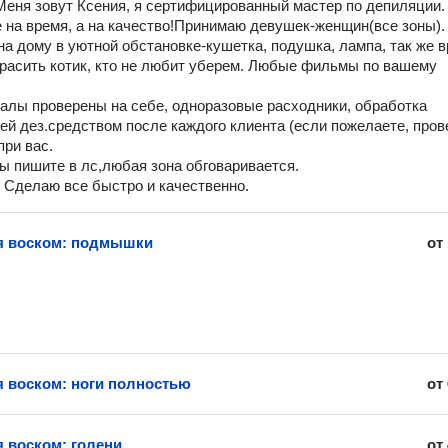
Меня зовут Ксения, я сертифицированный мастер по депиляции.
 на время, а на качество!Принимаю девушек-женщин(все зоны).
а дому в уютной обстановке-кушетка, подушка, лампа, так же 
расить котик, кто не любит уберем. Любые фильмы по вашему
алы проверены на себе, одноразовые расходники, обработка
ей дез.средством после каждого клиента (если пожелаете, пров
при вас.
ы пишите в лс,любая зона обговаривается.
 Сделаю все быстро и качественно.
я воском: подмышки
от
 воском: ноги полностью
от
 воском: голени
от