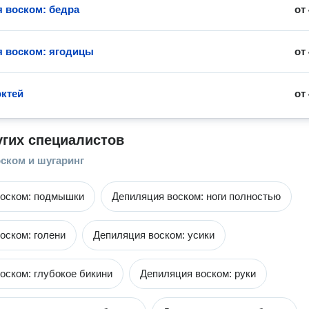
 воском: бедра
от
 воском: ягодицы
от
октей
от
угих специалистов
ском и шугаринг
воском: подмышки
Депиляция воском: ноги полностью
оском: голени
Депиляция воском: усики
оском: глубокое бикини
Депиляция воском: руки