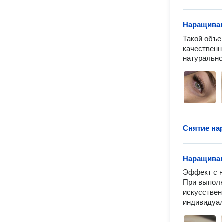
Наращиван
Такой объе
качественн
натурально
Снятие на
Наращиван
Эффект с н
При выполн
искусствен
индивидуал