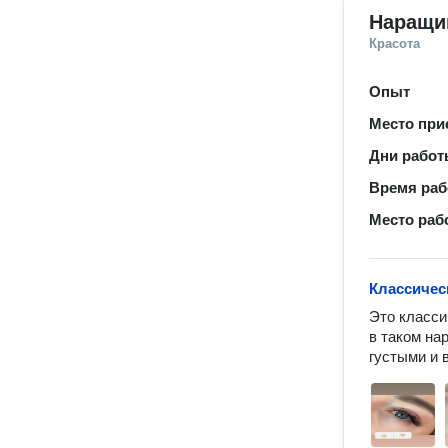
Наращи
Красота
Опыт
Место при
Дни рабо
Время ра
Место раб
Классичес
Это класси
в таком на
густыми и 