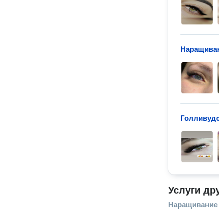
Наращиван
Голливудс
Услуги др
Наращивание