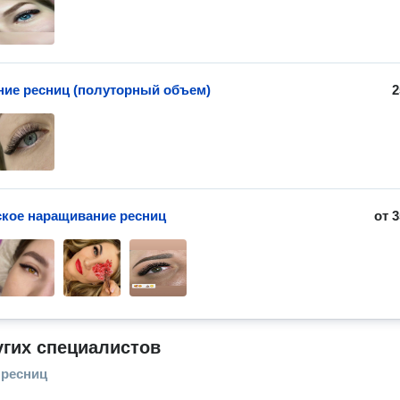
ие ресниц (полуторный объем)
2
кое наращивание ресниц
от
3
угих специалистов
 ресниц