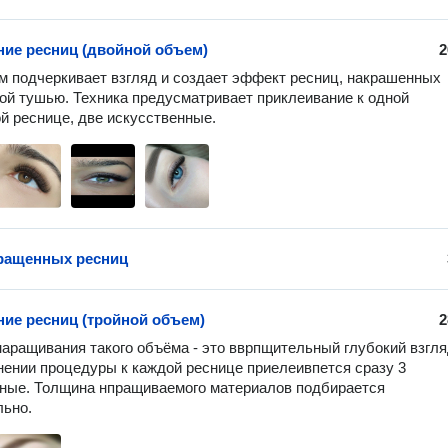
ие ресниц (двойной объем)
2
м подчеркивает взгляд и создает эффект ресниц, накрашенных 
ой тушью. Техника предусматривает приклеивание к одной 
й реснице, две искусственные. 
ращенных ресниц
ие ресниц (тройной объем)
2
аращивания такого объёма - это вврпщительный глубокий взгляд
ении процедуры к каждой реснице приелеивпется сразу 3 
ные. Толщина нпращиваемого материалов подбирается 
ьно. 