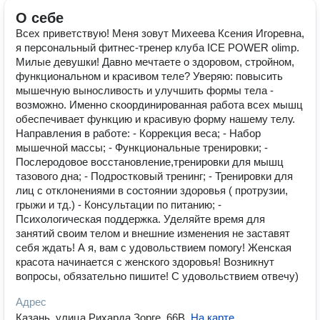
О себе
Всех приветствую! Меня зовут Михеева Ксения Игоревна,
я персональный фитнес-тренер клуба ICE POWER olimp.
Милые девушки! Давно мечтаете о здоровом, стройном,
функциональном и красивом теле? Уверяю: повысить
мышечную выносливость и улучшить формы тела -
возможно. Именно скоординированная работа всех мышц
обеспечивает функцию и красивую форму нашему телу.
Направления в работе: - Коррекция веса; - Набор
мышечной массы; - Функциональные тренировки; -
Послеродовое восстановление,тренировки для мышц
тазового дна; - Подростковый тренинг; - Тренировки для
лиц с отклонениями в состоянии здоровья ( протрузии,
грыжи и тд.) - Консультации по питанию; -
Психологическая поддержка. Уделяйте время для
занятий своим телом и внешние изменения не заставят
себя ждать! А я, вам с удовольствием помогу! Женская
красота начинается с женского здоровья! Возникнут
вопросы, обязательно пишите! С удовольствием отвечу)
Адрес
Казань, улица Рихарда Зорге, 66В
.
На карте