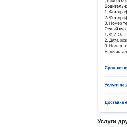
, либо в с
Водитель-
1. Фотогра
2. Фотогра
3. Номер т
Пеший кур
1. Ф.И.О.
2. Дата ро
3. Номер т
Если остал
Срочная к
Услуги пе
Доставка 
Услуги др