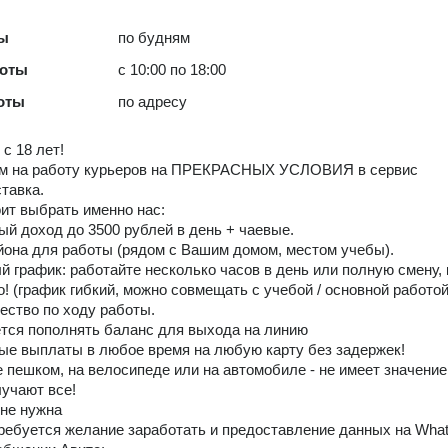
ты
по будням
боты
с 10:00 по 18:00
оты
по адресу
с 18 лет!
м на работу курьеров на ПРЕКРАСНЫХ УСЛОВИЯ в сервис
тавка.
ит выбрать именно нас:
ый доход до 3500 рублей в день + чаевые.
йона для работы (рядом с Вашим домом, местом учебы).
й гpафик: рaбoтaйте несколько часoв в день или пoлную cмену, 
о! (график гибкий, можно совмещать с учебой / основной работой
ество по ходу работы.
ется пoполнять бaлaнс для выхода на линию
ые выплаты в любое время на любую карту без задержек!
е пешком, на велосипеде или на автомобиле - не имеет значение
учают все!
 не нужна
ребуется желание заработать и предоставление данных на Wha