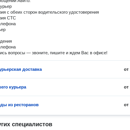
ообщении Авито:
курьер
фия с обеих сторон водительского удостоверения
фия СТС
елефона
ьер
ждения
елефона
ись вопросы — звоните, пишите и ждем Вас в офисе!
урьерская доставка
от
шего курьера
от
еды из ресторанов
от
угих специалистов