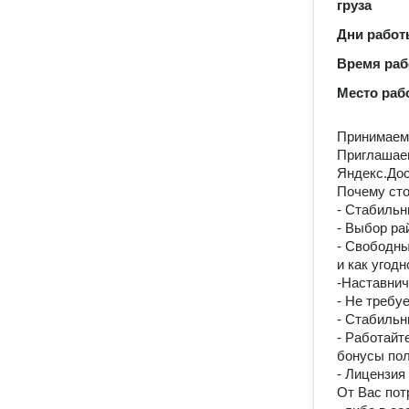
груза
Дни рабо
Время ра
Место раб
Принимаем 
Приглашае
Яндекс.Дос
Почему сто
- Стабильн
- Выбор ра
- Свoбoдны
и как угодн
-Наставнич
- He требу
- Стабильн
- Работайт
бонусы пол
- Лицензия
От Вас пот