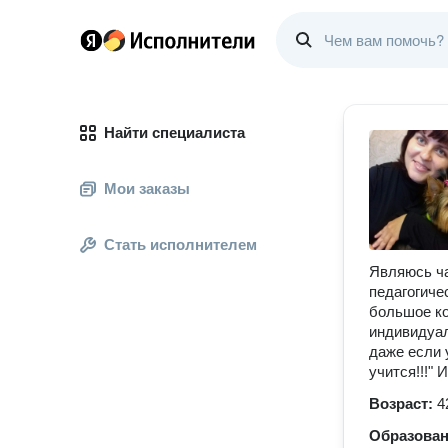
Найти специалиста
Мои заказы
Стать исполнителем
Являюсь ча
педагогиче
большое ко
индивидуал
даже если 
учится!!!"
Возраст:
4
Образова