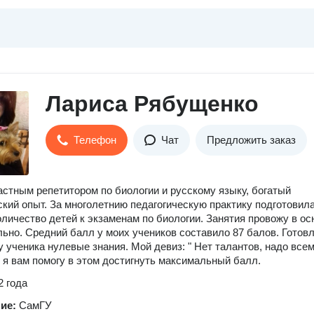
Лариса Рябущенко
Телефон
Чат
Предложить заказ
стным репетитором по биологии и русскому языку, богатый
ский опыт. За многолетнию педагогическую практику подготовил
личество детей к экзаменам по биологии. Занятия провожу в ос
ьно. Средний балл у моиx учеников составило 87 балов. Готов
у ученика нулевые знания. Мой девиз: " Нет талантов, надо все
 И я вам помогу в этом достигнуть максимальный балл.
2 года
ние:
СамГУ