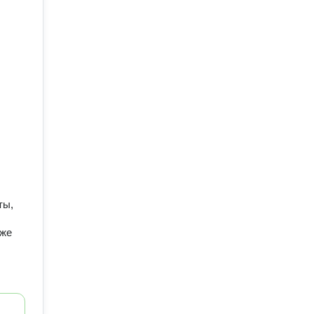
ты,
уже