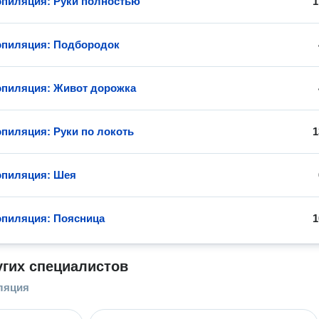
эпиляция: Руки полностью
1
эпиляция: Подбородок
эпиляция: Живот дорожка
эпиляция: Руки по локоть
1
эпиляция: Шея
эпиляция: Поясница
1
угих специалистов
ляция