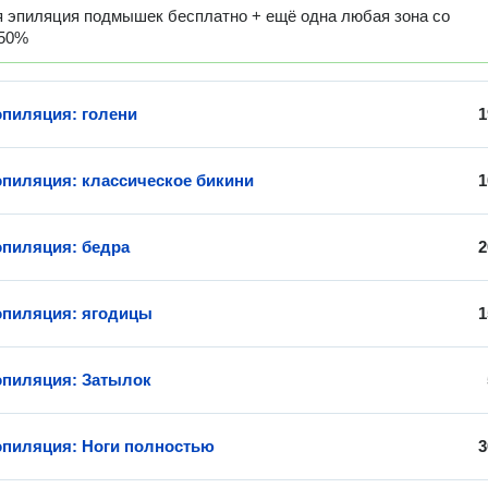
я эпиляция подмышек бесплатно + ещё одна любая зона со
 50%
эпиляция: голени
1
эпиляция: классическое бикини
1
эпиляция: бедра
2
эпиляция: ягодицы
1
эпиляция: Затылок
эпиляция: Ноги полностью
3