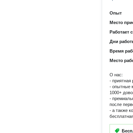
Опыт
Место при
Работает с
Дни рабо
Время ра
Место раб
О нас:
- приятная
- опытные 
1000+ дово
- премиаль
после перв
- а также 
бесплатная
Бесп