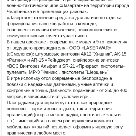
военно-тактической игре «Лазертаг» на территории города 
Челябинска и в прилегающих районах.

«Лазертаг» - отличное средство для активного отдыха, 
формирования навыков работы в команде, 
совершенствования физических, психологических и 
коммуникативных качеств участников.

В нашем арсенале - современные модели 9-го поколения 
от ведущего производителя - ООО «LASERWAR» 
(г.Смоленск): штурмовые винтовки АК12 "Хищник", AК-15 
«Ратник» и AR-15 «Рейнджер», снайперские винтовки 
«ВСС Винторез Альфа» и SR-21 «Призрак», пистолеты-
пулеметы MP-9 "Феникс", пистолеты "Шершень".

В игре используются современные беспроводные 
повязки с надежными датчиками, умные аптечки и 
контрольные точки. Дальность поражения - от 250 до 400 
метров, в зависимости от условий игры.

Площадками для игры могут стать как природные 
полигоны - парки и зоны отдыха, так и территория 
организаций (открытые площадки, спортивные залы и 
т.п.) - имеющийся в нашем распоряжении комплект 
мобильных укрытий позволяет оформить игровую зону 
практически в любом месте.