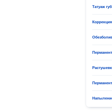
Татуаж губ
Коррекция
Обезболив
Перманен
Растушевк
Перманен
Напылени