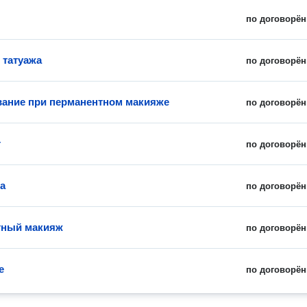
по договорён
 татуажа
по договорён
ание при перманентном макияже
по договорён
т
по договорён
а
по договорён
тный макияж
по договорён
е
по договорён