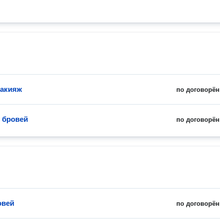
макияж
по договорён
 бровей
по договорён
овей
по договорён