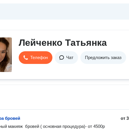
Лейченко Татьянка
Телефон
Чат
Предложить заказ
ра бровей
от
3
ый макияж  бровей ( основная процедура)- от 4500р 
