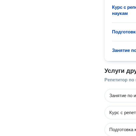
Курс с ре
наукам
Подготовк
Занятие п
Услуги др
Репетитор по
Занятие по 
Курс с репе
Подготовка 