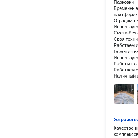
Парковки

Временные 
платформы 
Оградим те
Используем
Смета-без 
Своя техни
Работаем и
Гарантия на
Используем
Работы сда
Работаем с
Устройств
Качественн
комплексов.