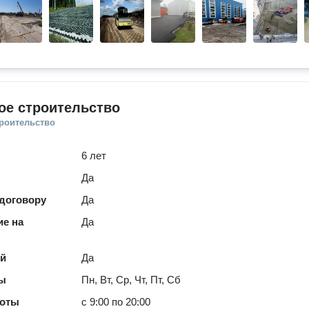
ое строительство
троительство
6 лет
Да
 договору
Да
е на
Да
ей
Да
ты
Пн, Вт, Ср, Чт, Пт, Сб
боты
с 9:00 по 20:00