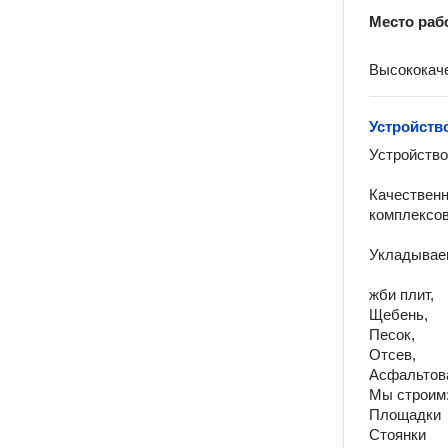
Место раб
Высококач
Устройств
Устройство
Качественн
комплексов.
Укладываем
жби плит, 

Щебень, 

Песок, 

Отсев, 

Асфальтова
Мы строим:
Площадки

Стоянки
