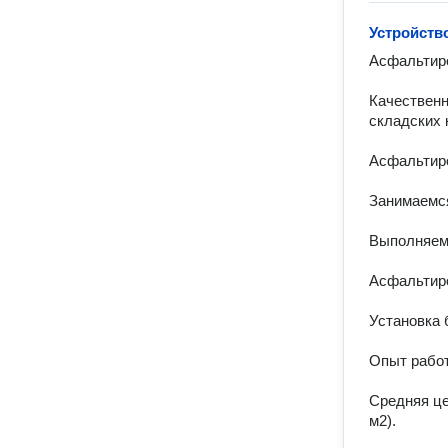
Устройств
Асфальтиро
Качественн
складских 
Асфальтиро
Занимаемся
Выполняем 
Асфальтиро
Установка 
Опыт работ
Средняя це
м2). 
