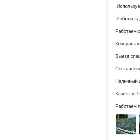
 Используем только качественный материал, 

 Работы сдаем в срок.

Работаем с
Конcультaц
Выезд спец
Соcтавлени
Наличный и
Качество Га
Работаем п