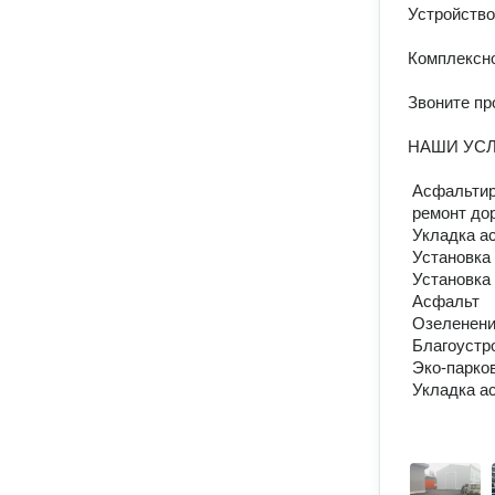
Устройство 
Комплексно
Звоните пр
НАШИ УСЛУ
 Асфальтирование

 ремонт дорог

 Укладка асфальта

 Установка бортовых камней

 Установка бордюров

 Асфальт

 Озеленение

 Благоустройство территории Частных домов

 Эко-парковки

 Укладка асфальта,
