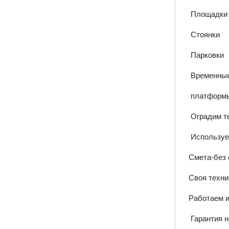
 Площадки

 Стоянки

 Парковки

 Временные дороги

 платформы для разгрузки, погрузки вагонов

 Оградим территорию различными видами забора ЖБИ!

 Используем материалы как новые так и бу!

Смета-без 
Своя техни
Работаем и
 Гарантия на все работы
