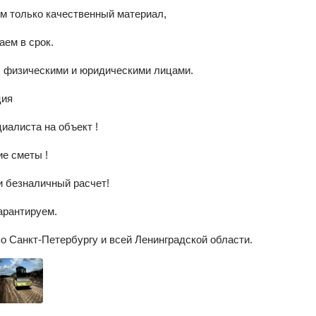
 физическими и юридическими лицами.

ия 

иалиста нa объeкт !

e сметы !

 безнaличный рacчет!

рантируем. 

о Санкт-Петербургу и всей Ленинградской области.