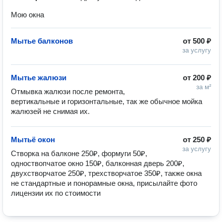
Мою окна
Мытье балконов
от
500 ₽
за услугу
Мытье жалюзи
от
200 ₽
за м²
Отмывка жалюзи после ремонта, 
вертикальные и горизонтальные, так же обычное мойка 
жалюзей не снимая их.
Мытьё окон
от
250 ₽
за услугу
Створка на балконе 250₽, формуги 50₽, 
одноствопчатое окно 150₽, балконная дверь 200₽, 
двухстворчатое 250₽, трехстворчатое 350₽, также окна 
не стандартные и понорамные окна, присылайте фото 
лицензии их по стоимости 