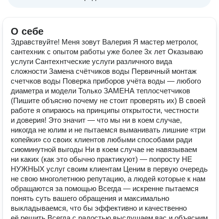
О себе
Здравствуйте! Меня зовут Валерия Я мастер метролог,
сантехник с опытом работы уже более 3х лет Оказываю
услуги Сантехнтческие услуги различного вида
сложности Замена счётчиков воды Первичный монтаж
счетчков воды Поверка приборов учёта воды — любого
диаметра и модели Только ЗАМЕНА теплосчетчиков
(Пишите объясню почему не стоит проверять их) В своей
работе я опираюсь на принципы открытости, честности
и доверия! Это значит — что мы ни в коем случае,
никогда не юлим и не пытаемся выманивать лишние «три
копейки» со своих клиентов любыми способами ради
сиюминутной выгоды Ни в коем случае не навязываем
ни каких (как это обычно практикуют) — попросту НЕ
НУЖНЫХ услуг своим клиентам Ценим в первую очередь
не свою многолетнюю репутацию, а людей которые к нам
обращаются за помощью Всегда — искренне пытаемся
понять суть вашего обращения и максимально
выкладываемся, что бы эффективно и качественно
её решить Всегда с радостью выслушаем вас и объясним