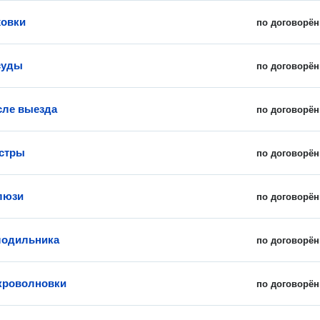
ховки
по договорён
суды
по договорён
сле выезда
по договорён
стры
по договорён
люзи
по договорён
лодильника
по договорён
кроволновки
по договорён