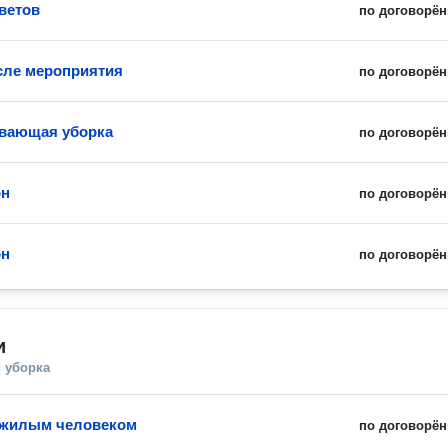
ветов
по договорён
сле мероприятия
по договорён
вающая уборка
по договорён
он
по договорён
он
по договорён
и
 уборка
ожилым человеком
по договорён