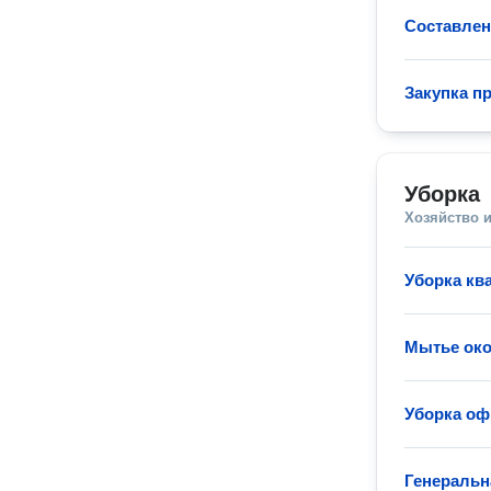
Составле
Закупка п
Уборка
Хозяйство и
Уборка кв
Мытье око
Уборка оф
Генеральн