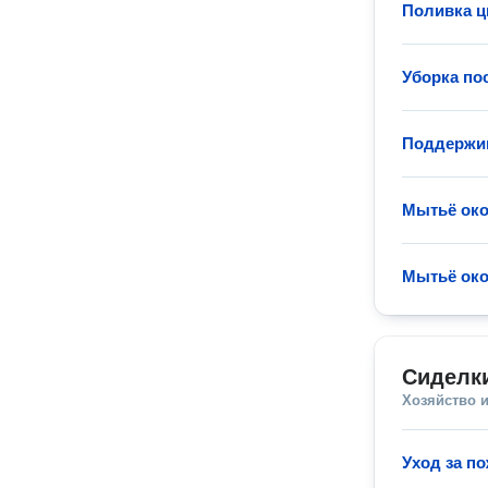
Поливка ц
Уборка по
Поддержи
Мытьё ок
Мытьё ок
Сиделк
Хозяйство и
Уход за п