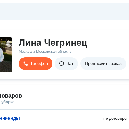
Лина Чегринец
Москва и Московская область
Телефон
Чат
Предложить заказ
поваров
 уборка
ение еды
по договорён