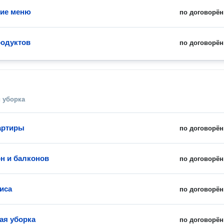
ние меню
по договорён
родуктов
по договорён
 уборка
артиры
по договорён
н и балконов
по договорён
иса
по договорён
ая уборка
по договорён