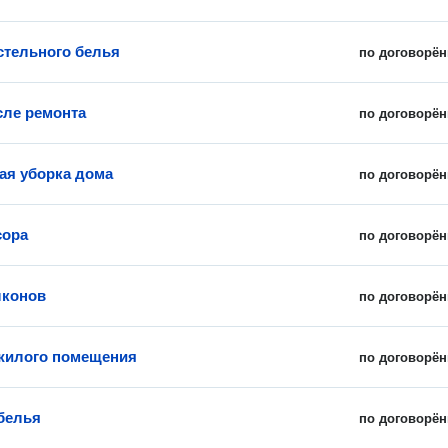
стельного белья
по договорён
сле ремонта
по договорён
ая уборка дома
по договорён
сора
по договорён
лконов
по договорён
жилого помещения
по договорён
белья
по договорён