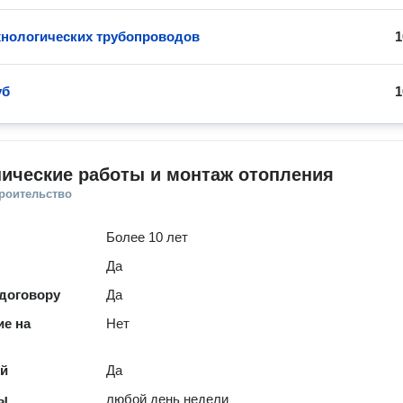
хнологических трубопроводов
1
уб
1
ические работы и монтаж отопления
троительство
Более 10 лет
Да
 договору
Да
е на
Нет
ей
Да
ты
любой день недели