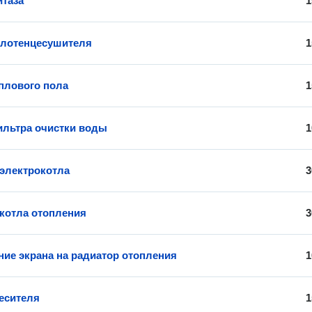
итаза
1
олотенцесушителя
1
плового пола
1
льтра очистки воды
1
 электрокотла
3
 котла отопления
3
ние экрана на радиатор отопления
1
есителя
1