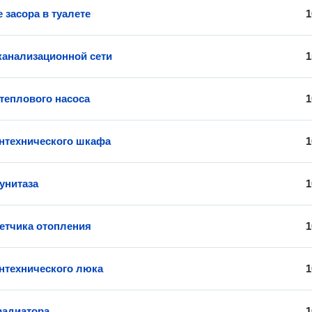
 засора в туалете
1
канализационной сети
1
 теплового насоса
1
нтехнического шкафа
1
унитаза
1
етчика отопления
1
нтехнического люка
1
радиатора
1