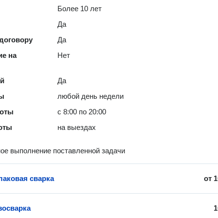
Более 10 лет
Да
 договору
Да
е на
Нет
ей
Да
ты
любой день недели
боты
с 8:00 по 20:00
оты
на выездах
ое выполнение поставленной задачи
аковая сварка
от
1
зосварка
1