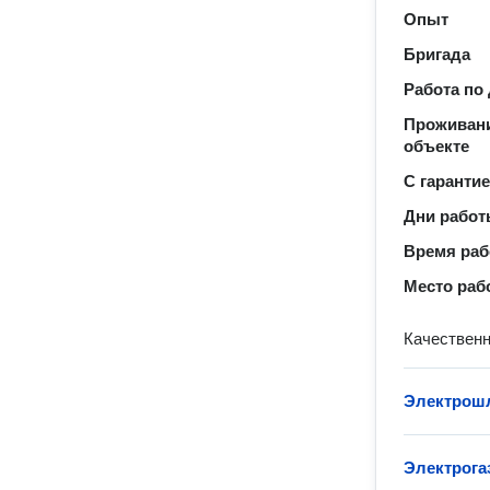
Опыт
Бригада
Работа по
Проживани
объекте
С гаранти
Дни рабо
Время ра
Место раб
Качественн
Электрошл
Электрога