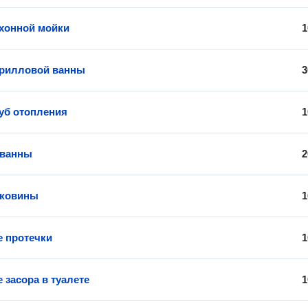
хонной мойки
1
крилловой ванны
3
уб отопления
1
 ванны
2
аковины
1
е протечки
1
 засора в туалете
1