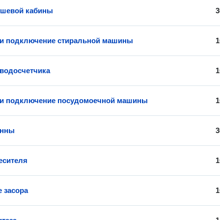
ушевой кабины
3
 и подключение стиральной машины
1
 водосчетчика
1
 и подключение посудомоечной машины
1
анны
3
есителя
1
е засора
1