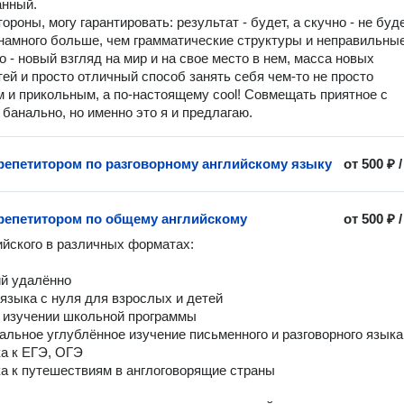
анный.
ороны, могу гарантировать: результат - будет, а скучно - не буде
 намного больше, чем грамматические структуры и неправильны
о - новый взгляд на мир и на свое место в нем, масса новых
ей и просто отличный способ занять себя чем-то не просто
 и прикольным, а по-настоящему cool! Совмещать приятное с
 банально, но именно это я и предлагаю.
 репетитором по разговорному английскому языку
от
500 ₽
 репетитором по общему английскому
от
500 ₽
ийского в различных форматах:

й удалённо

 языка с нуля для взрослых и детей

 изучении школьной программы

альное углублённое изучение письменного и разговорного языка

а к ЕГЭ, ОГЭ

ка к путешествиям в англоговорящие страны
