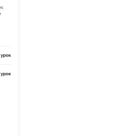
т.
е
/
урок
/
урок