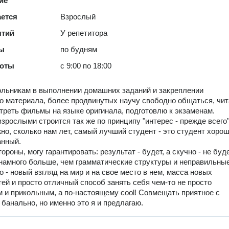
ие
ается
Взрослый
ятий
У репетитора
ты
по будням
боты
с 9:00 по 18:00
льникам в выполнении домашних заданий и закреплении
о материала, более продвинутых научу свободно общаться, чит
отреть фильмы на языке оригинала, подготовлю к экзаменам.
взрослыми строится так же по принципу "интерес - прежде всего"
но, сколько нам лет, самый лучший студент - это студент хоро
анный.
ороны, могу гарантировать: результат - будет, а скучно - не буде
 намного больше, чем грамматические структуры и неправильны
о - новый взгляд на мир и на свое место в нем, масса новых
ей и просто отличный способ занять себя чем-то не просто
 и прикольным, а по-настоящему cool! Совмещать приятное с
 банально, но именно это я и предлагаю.