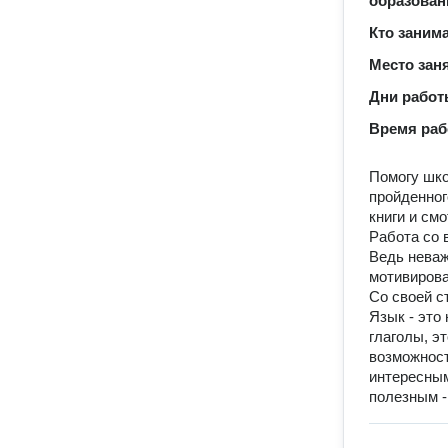
образован
Кто заним
Место зан
Дни рабо
Время ра
Помогу шко
пройденног
книги и см
Работа со 
Ведь неваж
мотивиров
Со своей ст
Язык - это
глаголы, эт
возможност
интересным
полезным -