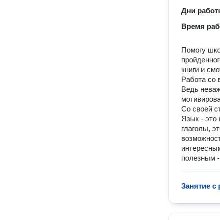
Дни рабо
Время ра
Помогу шко
пройденног
книги и см
Работа со 
Ведь неваж
мотивиров
Со своей ст
Язык - это
глаголы, эт
возможност
интересным
полезным -
Занятие с