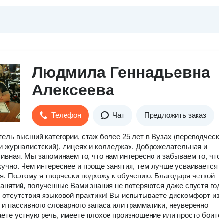
Людмила Геннадьевна
Алексеева
Телефон
Чат
Предложить заказ
ель высший категории, стаж более 25 лет в Вузах (переводчес
и журналистский), лицеях и колледжах. Доброжелательная и
ивная. Мы запоминаем то, что нам интересно и забываем то, чт
кучно. Чем интереснее и проще занятия, тем лучше усваивается
. Поэтому я творчески подхожу к обучению. Благодаря четкой
занятий, полученные Вами знания не потеряются даже спустя го
 отсутствия языковой практики! Вы испытываете дискомфорт из
 и пассивного словарного запаса или грамматики, неуверенно
ете устную речь, имеете плохое произношение или просто боит