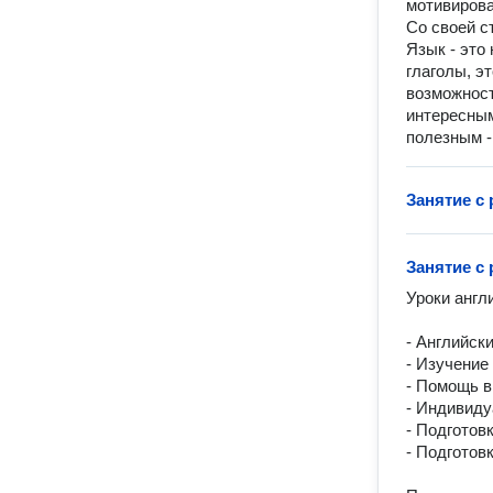
мотивиров
Со своей ст
Язык - это
глаголы, эт
возможност
интересным
полезным -
Занятие с
Занятие с
Уроки англ
- Английски
- Изучение
- Помощь в
- Индивиду
- Подготовк
- Подготов