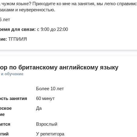
а чужом языке? Приходите ко мне на занятия, мы легко справимс
ахами и неуверенностью.
6 лет
ремя для связи:
с 9:00 до 22:00
ние:
ТГПИИЯ
ор по британскому английскому языку
 и обучение
Более 10 лет
сть занятия
60 минут
еское
Да
ие
ается
Взрослый
ятий
У репетитора