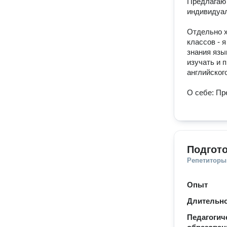
Предлагаю 
индивидуал
Отдельно х
классов - 
знания язы
изучать и 
английског
О себе: Пр
Подгото
Репетиторы
Опыт
Длительно
Педагогич