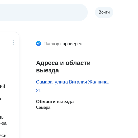
Войти
Паспорт проверен
Адреса и области
выезда
Самара, улица Виталия Жалнина,
кий
21
о
Области выезда
Самара
ды
-за
есь