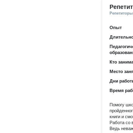
Репетит
Репетиторы
Опыт
Длительно
Педагогич
образован
Кто заним
Место зан
Дни рабо
Время ра
Помогу шко
пройденног
книги и см
Работа со 
Ведь неваж