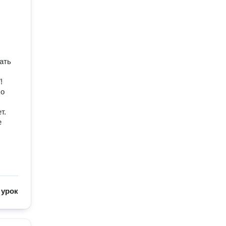
ать
!
шо
т.
е
/
урок