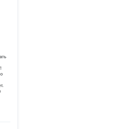
ать
!
шо
т.
е