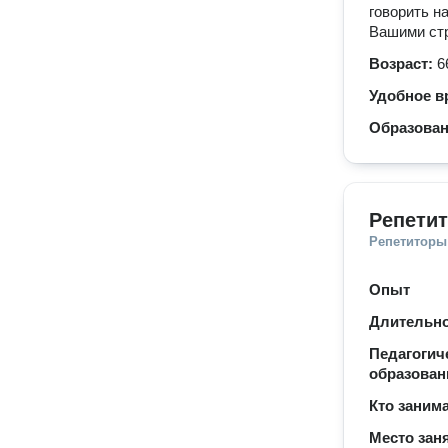
говорить н
Вашими стр
Возраст:
6
Удобное в
Образова
Репетит
Репетиторы
Опыт
Длительно
Педагогич
образован
Кто заним
Место зан