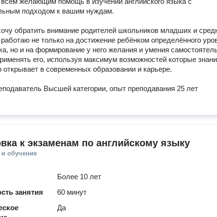
всем желающим помощь в изучении английского языка с 
ьным подходом к вашим нуждам.

очу обратить внимание родителей школьников младших и средн
я работаю не только на достижение ребёнком определённого уров
ка, но и на формирование у него желания и умения самостоятель
применять его, используя максимум возможностей которые знани
о открывает в современных образовании и карьере.

еподаватель Высшей категории, опыт преподавания 25 лет

вка к экзаменам по английскому языку
 и обучение
Более 10 лет
сть занятия
60 минут
еское
Да