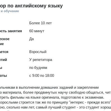
ор по английскому языку
 и обучение
Более 10 лет
сть занятия
60 минут
еское
Да
ие
ается
Взрослый
ятий
У репетитора
ты
по будням
боты
с 9:00 по 18:00
льникам в выполнении домашних заданий и закреплении
о материала, более продвинутых научу свободно общаться, чит
отреть фильмы на языке оригинала, подготовлю к экзаменам.
взрослыми строится так же по принципу "интерес - прежде всего"
но, сколько нам лет, самый лучший студент - это студент хоро