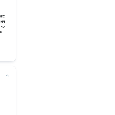
их 
ня 
но 
е 