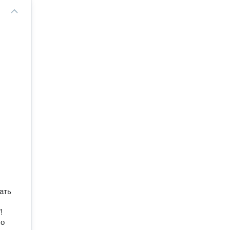
ать
!
шо