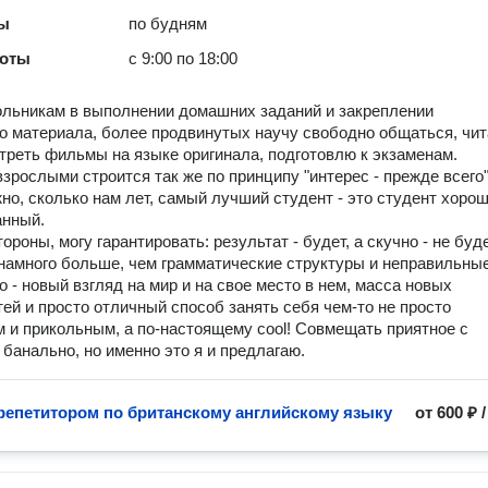
ты
по будням
боты
с 9:00 по 18:00
льникам в выполнении домашних заданий и закреплении
о материала, более продвинутых научу свободно общаться, чит
отреть фильмы на языке оригинала, подготовлю к экзаменам.
взрослыми строится так же по принципу "интерес - прежде всего"
но, сколько нам лет, самый лучший студент - это студент хоро
анный.
ороны, могу гарантировать: результат - будет, а скучно - не буде
 намного больше, чем грамматические структуры и неправильны
о - новый взгляд на мир и на свое место в нем, масса новых
ей и просто отличный способ занять себя чем-то не просто
 и прикольным, а по-настоящему cool! Совмещать приятное с
 банально, но именно это я и предлагаю.
 репетитором по британскому английскому языку
от
600 ₽