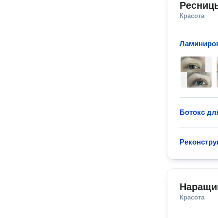
Ресниц
Красота
Ламиниров
Ботокс дл
Реконструк
Наращи
Красота