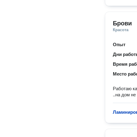
Брови
Красота
Опыт
Дни рабо
Время ра
Место раб
Работаю ка
..на дом н
Ламиниров