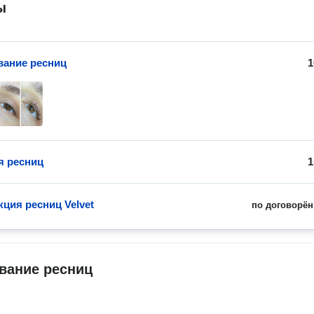
ы
ание ресниц
1
я ресниц
1
ция ресниц Velvet
по договорён
вание ресниц