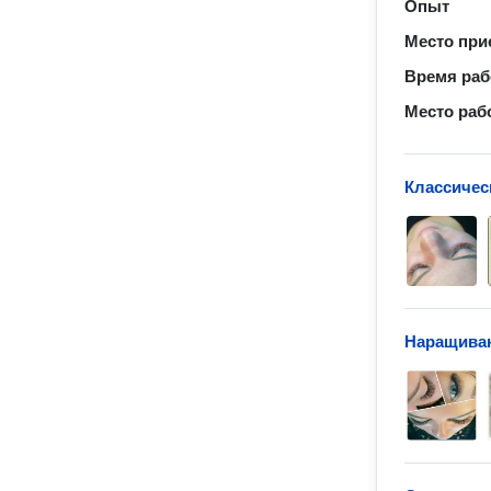
Опыт
Место при
Время ра
Место раб
Классичес
Наращиван