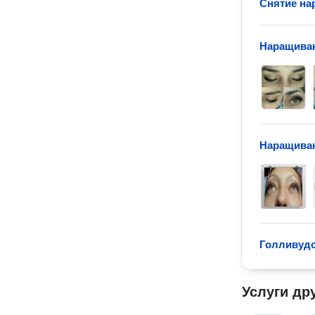
Снятие на
Наращиван
Наращиван
Голливудс
Услуги др