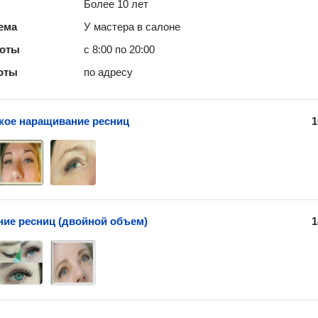
Более 10 лет
ема
У мастера в салоне
боты
с 8:00 по 20:00
оты
по адресу
кое наращивание ресниц
1
ие ресниц (двойной объем)
1