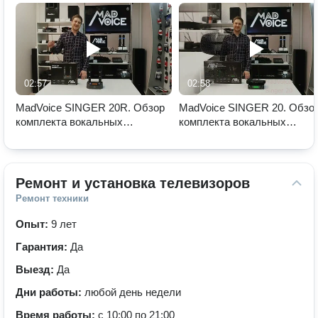
02:57
02:58
MadVoice SINGER 20R. Обзор
MadVoice SINGER 20. Обзо
комплекта вокальных
комплекта вокальных
беспроводных микрофонов на
беспроводных микрофонов 
аккумуляторах
караоке
Ремонт и установка телевизоров
Ремонт техники
Опыт:
9 лет
Гарантия:
Да
Выезд:
Да
Дни работы:
любой день недели
Время работы:
с 10:00 по 21:00