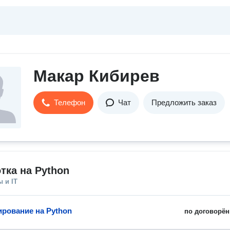
Макар Кибирев
Телефон
Чат
Предложить заказ
тка на Python
 и IT
рование на Python
по договорён