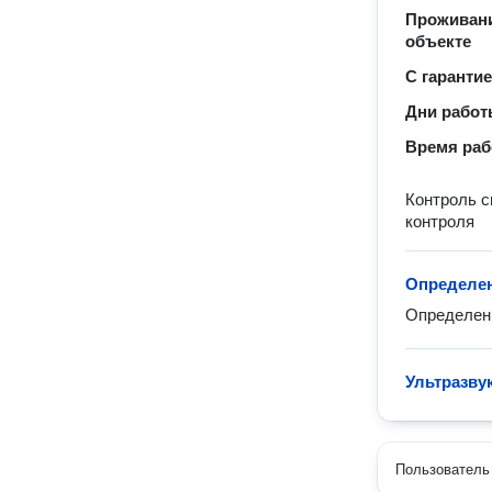
Проживани
объекте
С гаранти
Дни рабо
Время ра
Контроль 
контроля
Определен
Определен
Ультразву
Пользователь 