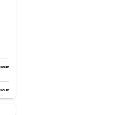
ности
ности