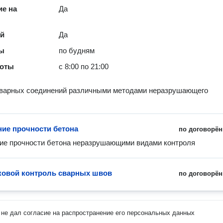
е на
Да
ей
Да
ты
по будням
боты
с 8:00 по 21:00
сварных соединений различными методами неразрушающего
ие прочности бетона
по договорён
ие прочности бетона неразрушающими видами контроля
ковой контроль сварных швов
по договорён
не дал согласие на распространение его персональных данных