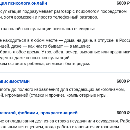
ция психолога онлайн
6000 ₽
сультация подразумевает разговор с психологом посредством 
и, хотя возможен и просто телефонный разговор.

ва онлайн консультации психолога очевидны:

е находиться в любом месте — дома, на даче, в отпуске, в Росси
ницей, даже — как часто бывает — в машине;

брать любое время. Утро, обед, вечер, выходные или праздники,
денты даже ночных консультаций;

с кем оставить ребенка, он может быть рядом.
зависимостями
6000 ₽
лоть до полного избавления) для страдающих алкоголизмом, 
й, игроманией (ставки и прочие), компьютерные игры. 
тревогой, фобиями, прокрастинацией.
6000 ₽
е откладывания дел из-за страха неудачи или осуждения. Работ
альным истощением, когда работа становится источником 