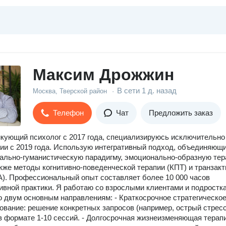
Максим Дрожжин
В сети
1 д. назад
Москва, Тверской район
·
Телефон
Чат
Предложить заказ
кующий психолог с 2017 года, специализируюсь исключительно
ии с 2019 года. Использую интегративный подход, объединяющ
ально-гуманистическую парадигму, эмоционально-образную те
акже методы когнитивно-поведенческой терапии (КПТ) и транзакт
А). Профессиональный опыт составляет более 10 000 часов
ивной практики. Я работаю со взрослыми клиентами и подростк
по двум основным направлениям: - Краткосрочное стратегическо
ование: решение конкретных запросов (например, острый стресс
в формате 1-10 сессий. - Долгосрочная жизнеизменяющая терапи