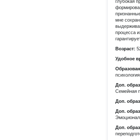
глубокая п
формирован
признанны
мне сохран
выдерживат
процесса и
гарантируе
Возраст:
5
Удобное в
Образова
психология
Доп. обра
Семейная п
Доп. обра
Доп. обра
Эмоциональ
Доп. обра
переподгот