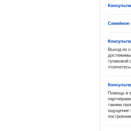
Консульта
Семейное 
Консульти
Выход из с
достижимых
тупиковой с
«топчетесь
Консульти
Помощь в в
партнёрами
такими про
ощущение э
построении