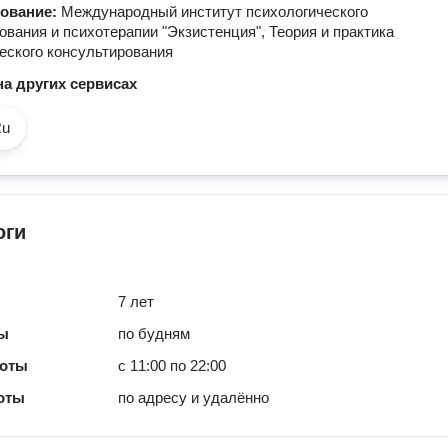
зование:
Международный институт психологического
ования и психотерапии "Экзистенция", Теория и практика
еского консультирования
а других сервисах
Ru
оги
7 лет
ты
по будням
боты
с 11:00 по 22:00
оты
по адресу и удалённо