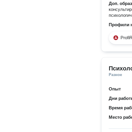
Доп. обра
консультир
психологич
Профили н
Profi
Психол
Разное
Опыт
Дни рабо
Время ра
Место раб