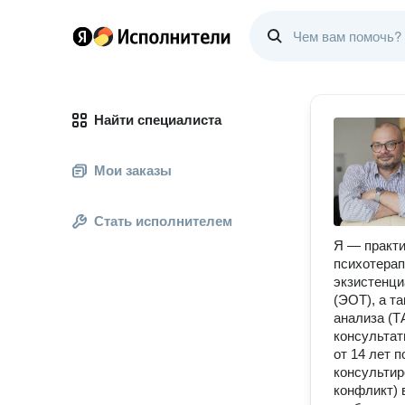
Найти специалиста
Мои заказы
Стать исполнителем
Я — практи
психотерап
экзистенци
(ЭОТ), а т
анализа (Т
консультат
от 14 лет 
консультир
конфликт) 