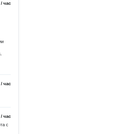
/
час
и 
 
/
час
/
час
а с 