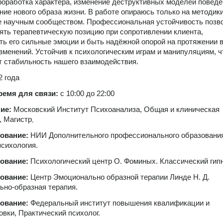
роработка характера, изменение деструктивных моделей поведе
ие нового образа жизни. В работе опираюсь только на методики
е научным сообществом. Профессиональная устойчивость позв
ять терапевтическую позицию при сопротивлении клиента,
ь его сильные эмоции и быть надёжной опорой на протяжении в
зменений. Устойчив к психологическим играм и манипуляциям, ч
т стабильность нашего взаимодействия.
2 года
ремя для связи:
с 10:00 до 22:00
ние:
Московский Институт Психоанализа, Общая и клиническая
, Магистр
,
зование:
НИИ Дополнительного профессионального образовани
сихология.
зование:
Психологический центр О. Фоминых. Классический гипн
зование:
Центр Эмоционально образной терапии Линде Н. Д.
но-образная терапия.
зование:
Федеральный институт повышения квалификации и
овки, Практический психолог.