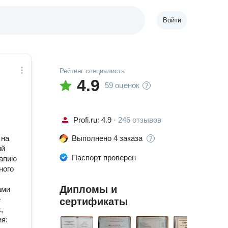
Войти
Рейтинг специалиста
4.9
59 оценок
Profi.ru: 4.9
⋅
246 отзывов
 на
Выполнено 4 заказа
ий
Паспорт проверен
рапию
ного
Дипломы и
ами
е
сертификаты
,
я: