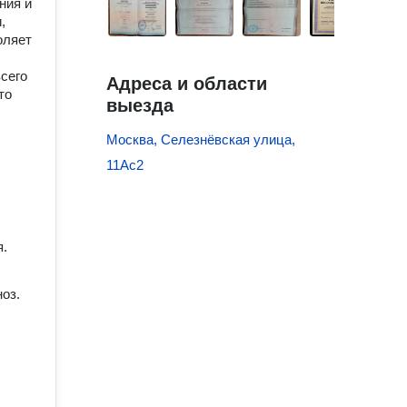
ния и
,
оляет
сего
Адреса и области
то
выезда
Москва, Селезнёвская улица,
11Ас2
я.
оз.