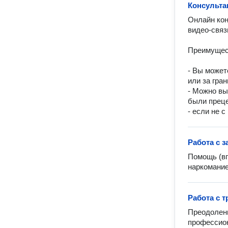
Консульта
Онлайн кон
видео-связ
Преимущест
- Вы может
или за гра
- Можно вы
были преце
- если не 
Работа с 
Помощь (вп
наркомание
Работа с 
Преодолени
профессион