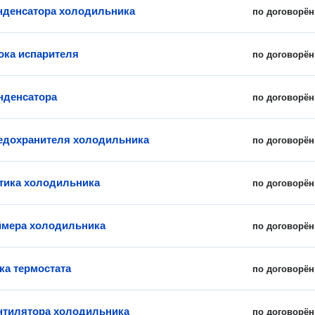
нденсатора холодильника
по договорён
ока испарителя
по договорён
нденсатора
по договорён
едохранителя холодильника
по договорён
тика холодильника
по договорён
ймера холодильника
по договорён
ка термостата
по договорён
нтилятора холодильника
по договорён