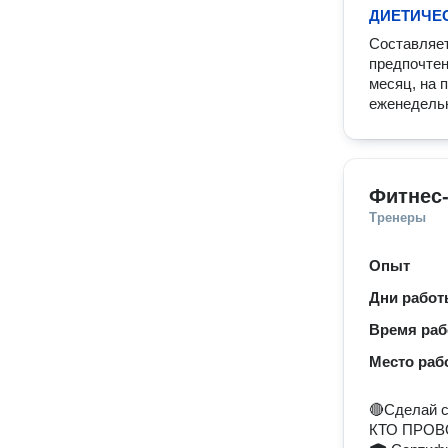
ДИЕТИЧЕ
Составляет
предпочтен
месяц, на 
еженедельн
Фитнес
Тренеры
Опыт
Дни рабо
Время ра
Место раб
🔴Сделай с
КТО ПРОВ