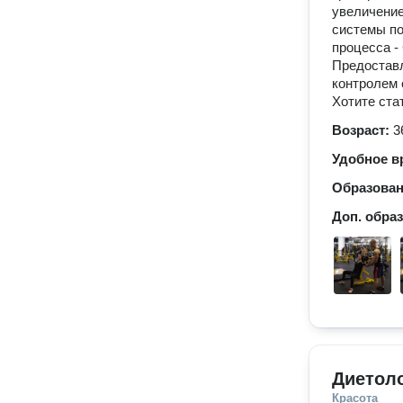
увеличение
системы по
процесса -
Предостав
контролем 
Хотите ста
Возраст:
3
Удобное в
Образова
Доп. обра
Диетол
Красота