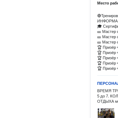
Место раб
🔴Трениров
ИНФОРМА
🎓 Сертиф
🎫 Мастер 
🎫 Мастер 
🎫 Мастер 
🏆 Призёр 
🏆 Призёр 
🏆 Призёр 
🏆 Призёр 
🏆 Призёр 
ПЕРСОНА
ВРЕМЯ ТРЕ
5 до 7. К
ОТДЫХА ме