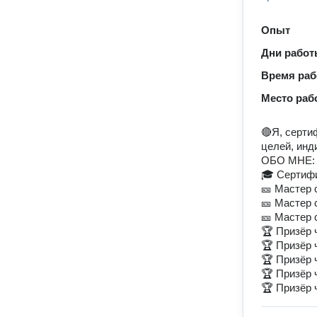
Опыт
Дни рабо
Время ра
Место раб
🔴Я, серти
целей, инд
ОБО МНЕ:
🎓 Сертиф
🎫 Мастер 
🎫 Мастер 
🎫 Мастер 
🏆 Призёр 
🏆 Призёр 
🏆 Призёр 
🏆 Призёр 
🏆 Призёр 