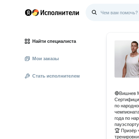
Найти специалиста
Мои заказы
Стать исполнителем
🔴Вишнев 
Сертифицир
по народно
чемпионата
года по на
пауэспорту
🏆 Призёр 
тренировки