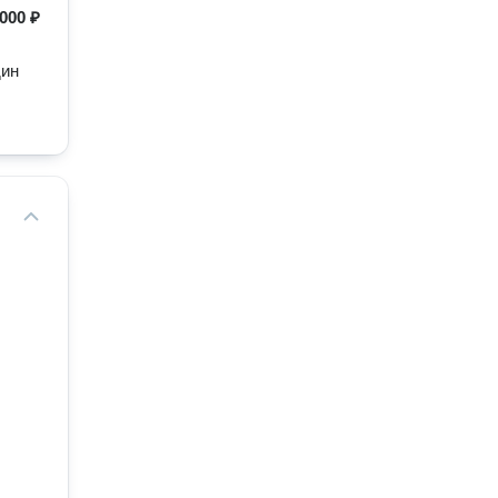
000 ₽
ин 