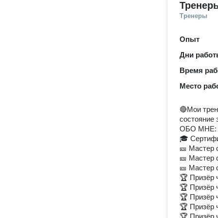
Тренер
Тренеры
Опыт
Дни рабо
Время ра
Место раб
🔴Мои трен
состояние 
ОБО МНЕ:
🎓 Сертиф
🎫 Мастер 
🎫 Мастер 
🎫 Мастер 
🏆 Призёр 
🏆 Призёр 
🏆 Призёр 
🏆 Призёр 
🏆 Призёр 