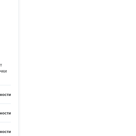
т
чки
ности
ности
ности