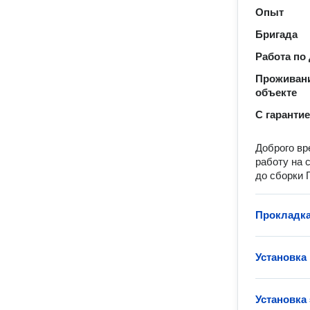
Опыт
Бригада
Работа по
Проживани
объекте
С гаранти
Доброго вр
работу на 
до сборки 
Прокладка
Установка
Установка