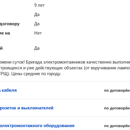
9 лет
Да
 договору
Да
е на
Нет
ей
Да
емени суток! Бригада электромонтажников качественно выполни
строящихся и уже действующих объектах (от вкручивания лампо
ГРЩ). Цены средние по городу.
 кабеля
по договорён
 розеток и выключателей
по договорён
 электромонтажного оборудования
по договорён