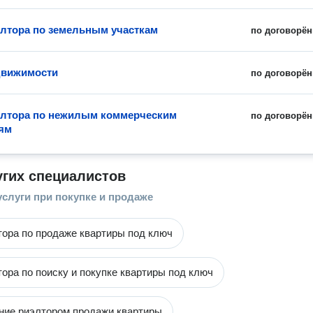
элтора по земельным участкам
по договорён
движимости
по договорён
элтора по нежилым коммерческим
по договорён
ям
угих специалистов
услуги при покупке и продаже
тора по продаже квартиры под ключ
тора по поиску и покупке квартиры под ключ
ие риэлтором продажи квартиры