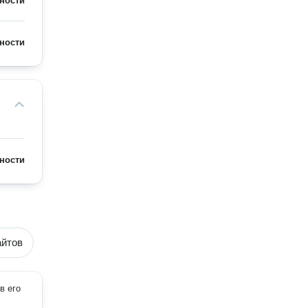
ности
ности
ности
айтов
в его