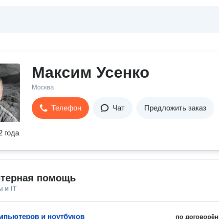
Максим Усенко
Москва
Телефон
Чат
Предложить заказ
2 года
терная помощь
 и IT
мпьютеров и ноутбуков
по договорён