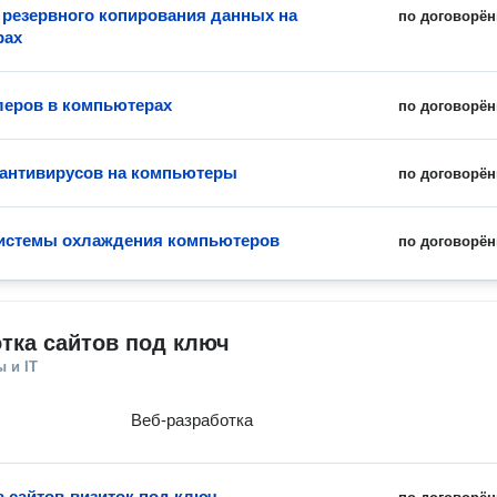
 резервного копирования данных на
по договорён
рах
леров в компьютерах
по договорён
 антивирусов на компьютеры
по договорён
истемы охлаждения компьютеров
по договорён
тка сайтов под ключ
 и IT
Веб-разработка
а сайтов-визиток под ключ