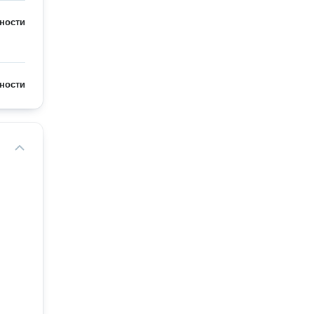
ности
ности