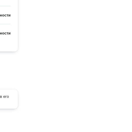
ности
ности
в его