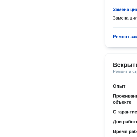
Замена ци
Замена цил
Ремонт за
Вскрыт
Ремонт и с
Опыт
Проживани
объекте
С гаранти
Дни рабо
Время ра