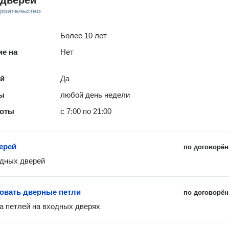
 дверей
троительство
Более 10 лет
е на
Нет
ей
Да
ты
любой день недели
боты
с 7:00 по 21:00
ерей
по договорён
дных дверей 
овать дверные петли
по договорён
а петлей на входных дверях