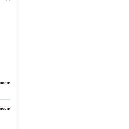
ности
ности