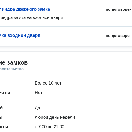
линдра дверного замка
по договорён
индра замка на входной двери
мка входной двери
по договорён
ие замков
троительство
Более 10 лет
е на
Нет
ей
Да
ты
любой день недели
боты
с 7:00 по 21:00