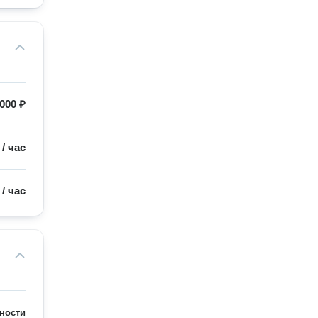
 000 ₽
/
час
/
час
ности