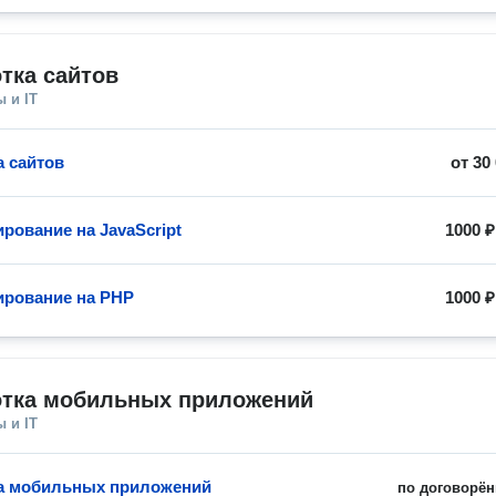
тка сайтов
 и IT
а сайтов
от
30
рование на JavaScript
1000 ₽
рование на PHP
1000 ₽
отка мобильных приложений
 и IT
а мобильных приложений
по договорён