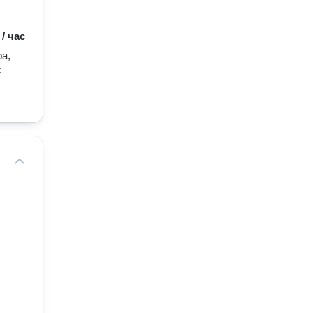
/
час
, 
 