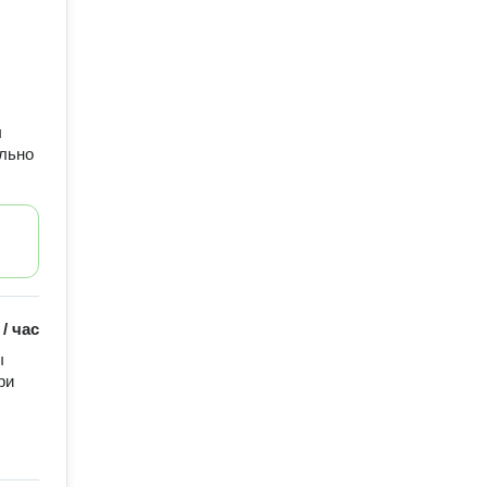
ы
льно
/
час
 
и 