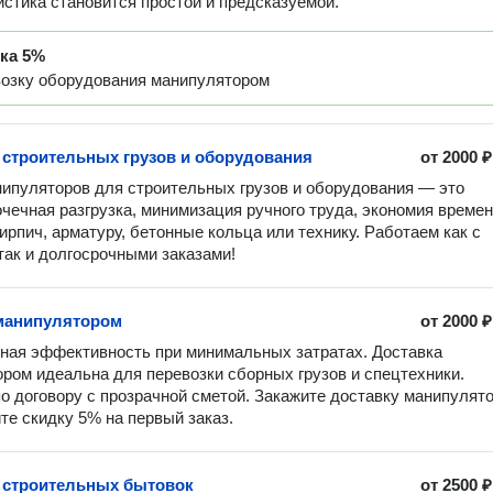
истика становится простой и предсказуемой.
дка
5%
возку оборудования манипулятором
 строительных грузов и оборудования
от
2000 ₽
ипуляторов для строительных грузов и оборудования — это 
очечная разгрузка, минимизация ручного труда, экономия времени
ирпич, арматуру, бетонные кольца или технику. Работаем как с 
так и долгосрочными заказами!
манипулятором
от
2000 ₽
ая эффективность при минимальных затратах. Доставка 
ром идеальна для перевозки сборных грузов и спецтехники. 
о договору с прозрачной сметой. Закажите доставку манипулято
те скидку 5% на первый заказ.
 строительных бытовок
от
2500 ₽