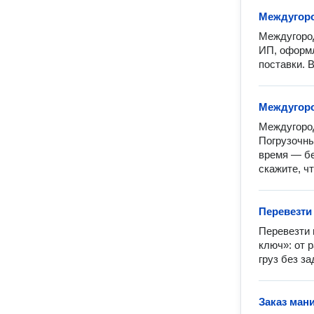
Междугоро
Междугород
ИП, оформл
поставки. 
Междугоро
Междугород
Погрузочны
время — бе
скажите, ч
Перевезти
Перевезти 
ключ»: от 
груз без з
Заказ ман