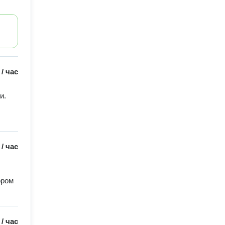
/
час
. 
/
час
ром 
/
час