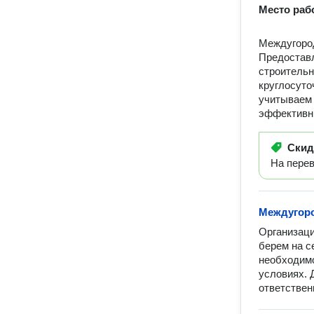
Место раб
Междугород
Предоставл
строительн
круглосуто
учитываем 
эффективны
Ски
На пере
Междугор
Организаци
берем на с
необходимо
условиях. 
ответствен