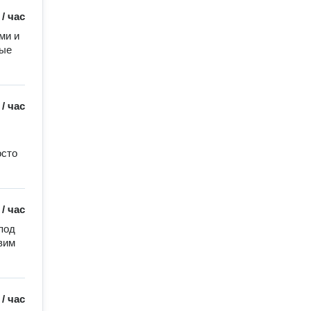
/
час
и и 
ые 
/
час
сто 
/
час
од 
им 
/
час