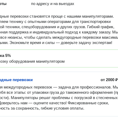
оты
по адресу и на выездах
ные перевозки становятся проще с нашими манипуляторами.
яем технику с опытными операторами для транспортировки
ой техники, спецоборудования и других грузов. Гибкий график,
чная поддержка и индивидуальный подход к каждому заказу. М
все нюансы, чтобы сделать междугородные перевозки максима
ми. Экономьте время и силы — доверьте задачу экспертам!
дка
5%
возку оборудования манипулятором
одные перевозки
от
2000 ₽
я междугородных перевозок — задача для профессионалов. Мы
ебя все этапы: от упаковки груза до таможенного оформления (пр
сти). Манипуляторы решат проблемы с погрузкой в стесненных 
Доверьтесь нам — оцените качество! Фиксированные сроки, 
ность за сохранность, гибкие условия оплаты.