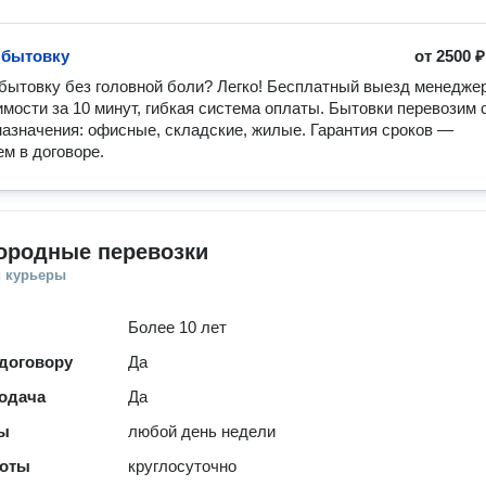
 бытовку
от
2500 ₽
бытовку без головной боли? Легко! Бесплатный выезд менеджера
имости за 10 минут, гибкая система оплаты. Бытовки перевозим с
назначения: офисные, складские, жилые. Гарантия сроков — 
м в договоре.
ородные перевозки
и курьеры
Более 10 лет
 договору
Да
одача
Да
ты
любой день недели
боты
круглосуточно