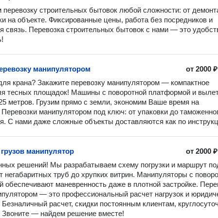
 перевозку строительных бытовок любой сложности: от демонт
ки на объекте. Фиксированные цены, работа без посредников и 
я связь. Перевозка строительных бытовок с нами — это удобств
!
перевозку манипулятором
от
2000 ₽
для крана? Закажите перевозку манипулятором — компактное 
я тесных площадок! Машины с поворотной платформой и вылет
25 метров. Грузим прямо с земли, экономим Ваше время на 
. Перевозки манипулятором под ключ: от упаковки до таможенног
. С нами даже сложные объекты доставляются как по инструкц
 грузов манипулятор
от
2000 ₽
ных решений! Мы разрабатываем схему погрузки и маршрут под
от негабаритных труб до хрупких витрин. Манипуляторы с поворо
 обеспечивают маневренность даже в плотной застройке. Перев
ипулятором — это профессиональный расчет нагрузок и юридиче
 Безналичный расчет, скидки постоянным клиентам, круглосуточ
 Звоните — найдем решение вместе!