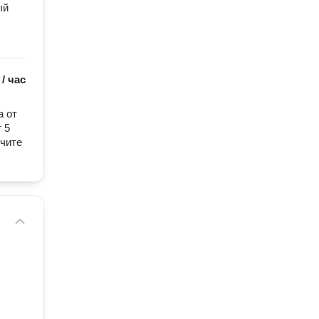
й 
/
час
 от 
5 
чите 