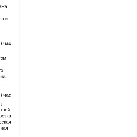
ажа 
о и 
/
час
ом 
о 
ии.
/
час
 
тной 
озка 
ская 
ная 