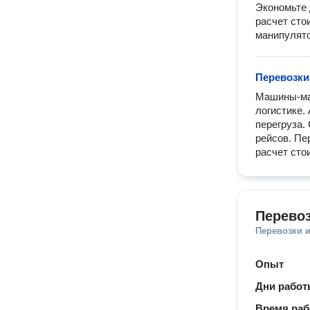
Экономьте 
расчет сто
манипулято
Перевозки
Машины-ман
логистике.
перегруза.
рейсов. Пе
расчет сто
Перевоз
Перевозки 
Опыт
Дни рабо
Время ра