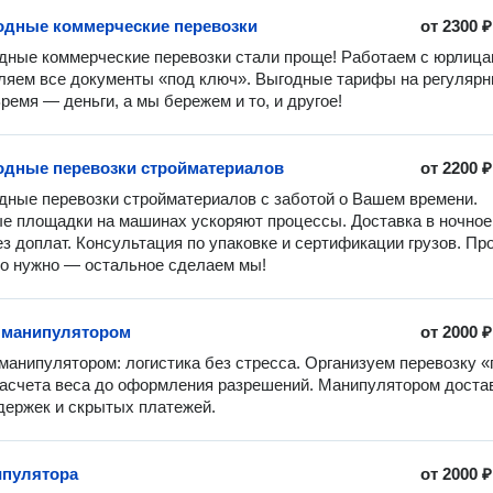
дные коммерческие перевозки
от
2300 ₽
ные коммерческие перевозки стали проще! Работаем с юрлицам
яем все документы «под ключ». Выгодные тарифы на регулярн
Время — деньги, а мы бережем и то, и другое!
дные перевозки стройматериалов
от
2200 ₽
ные перевозки стройматериалов с заботой о Вашем времени. 
е площадки на машинах ускоряют процессы. Доставка в ночное 
з доплат. Консультация по упаковке и сертификации грузов. Про
то нужно — остальное сделаем мы!
 манипулятором
от
2000 ₽
манипулятором: логистика без стресса. Организуем перевозку «п
расчета веса до оформления разрешений. Манипулятором достав
адержек и скрытых платежей.
ипулятора
от
2000 ₽