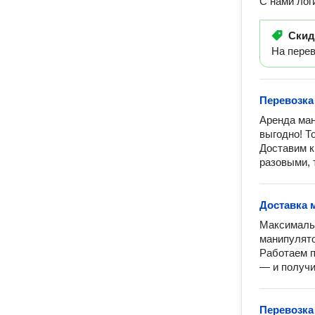
С нами лог
Ски
На пере
Перевозка
Аренда ман
выгодно! Т
Доставим к
разовыми, 
Доставка 
Максимальн
манипулято
Работаем п
— и получи
Перевозка