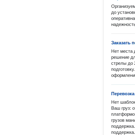
Организуем
до установ
оперативна
надежность
Заказать 
Нет места 
решение дл
стрелы до 
подготовку
оформления
Перевозка
Нет шаблон
Ваш груз: 
платформой
грузов ман
поддержка.
поддержка.