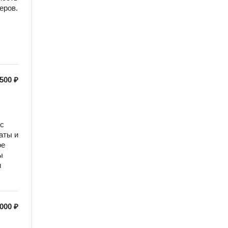
еров.
500 ₽
с 
ты и 
е 
 
 
000 ₽