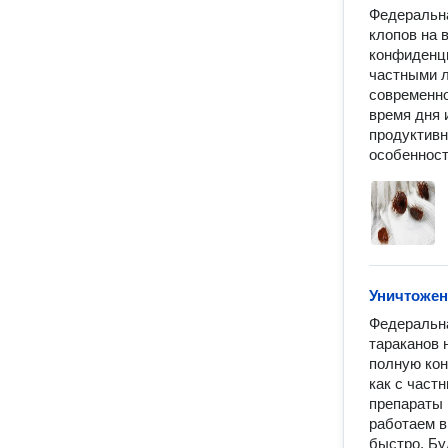
Федеральна
клопов на 
конфиденци
частными л
современно
время дня 
продуктивн
особенност
Уничтожен
Федеральна
тараканов 
полную кон
как с част
препараты 
работаем в
быстро. Бу