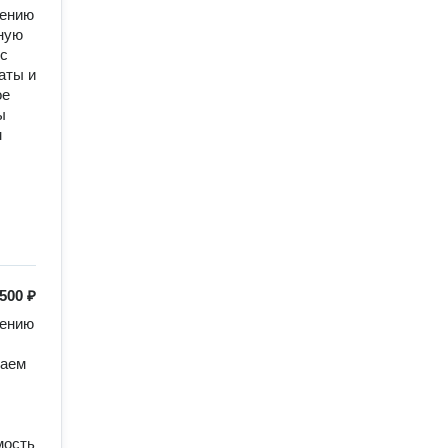
ению 
ную 
с 
ты и 
е 
 
 
500 ₽
ению 
аем 
ость 