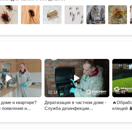
02:14
01:41
 доме и квартире?
Дератизация в частном доме -
🔥Обрабо
 появления и
Служба дезинфекции
клещей 
ие
"Марафет"
Служба 
"Марафет