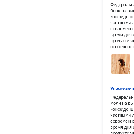
Федеральна
блох на вы
конфиденци
частными л
современно
время дня 
продуктивн
особенност
Уничтожен
Федеральна
моли на вы
конфиденци
частными л
современно
время дня 
продуктивн