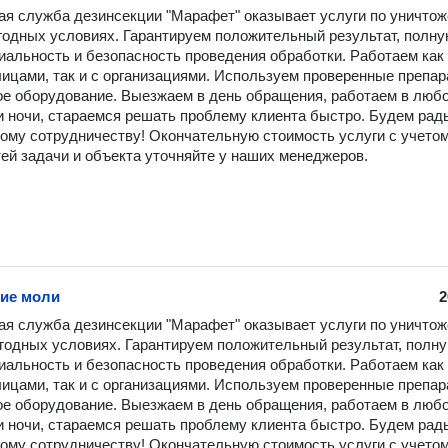
я служба дезинсекции "Марафет" оказывает услуги по уничтож
годных условиях. Гарантируем положительный результат, полну
альность и безопасность проведения обработки. Работаем как 
ицами, так и с организациями. Используем проверенные препара
е оборудование. Выезжаем в день обращения, работаем в любо
и ночи, стараемся решать проблему клиента быстро. Будем рады
ому сотрудничеству! Окончательную стоимость услуги с учетом
ей задачи и объекта уточняйте у наших менеджеров.
ие моли
2
я служба дезинсекции "Марафет" оказывает услуги по уничтож
годных условиях. Гарантируем положительный результат, полну
альность и безопасность проведения обработки. Работаем как 
ицами, так и с организациями. Используем проверенные препара
е оборудование. Выезжаем в день обращения, работаем в любо
и ночи, стараемся решать проблему клиента быстро. Будем рады
ому сотрудничеству! Окончательную стоимость услуги с учетом