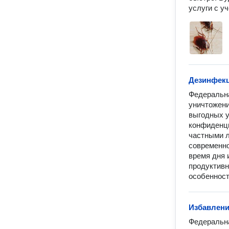
услуги с у
Дезинфек
Федеральна
уничтожени
выгодных у
конфиденци
частными л
современно
время дня 
продуктивн
особенност
Избавлени
Федеральна