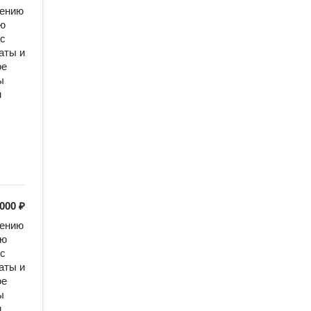
ению 
ю 
с 
ты и 
е 
 
 
000 ₽
ению 
ю 
с 
ты и 
е 
 
 