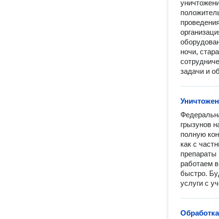
уничтожени
положитель
проведения
организаци
оборудован
ночи, стар
сотрудниче
задачи и о
Уничтожен
Федеральна
грызунов н
полную кон
как с част
препараты 
работаем в
быстро. Бу
услуги с у
Обработка