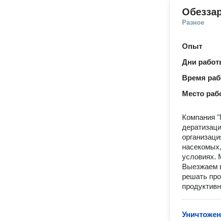
Обезза
Разное
Опыт
Дни рабо
Время ра
Место раб
Компания "
дератизаци
организаци
насекомых,
условиях. 
Выезжаем в
решать про
продуктивн
Уничтожен