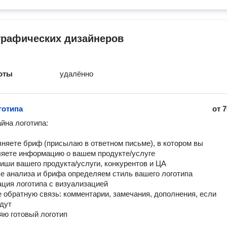
графических дизайнеров
оты
удалённо
готипа
от
7
йна логотипа:

лняете бриф (присылаю в ответном письме), в котором вы 
яете информацию о вашем продукте/услуге

ниши вашего продукта/услуги, конкурентов и ЦА

ве анализа и брифа определяем стиль вашего логотипа

ация логотипа с визуализацией

е обратную связь: комментарии, замечания, дополнения, если 
дут

яю готовый логотип