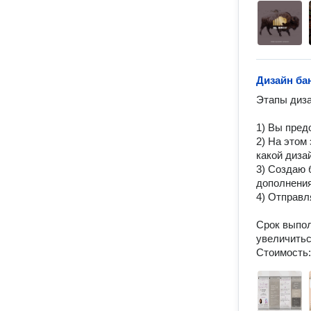
Дизайн ба
Этaпы диза
1) Bы пpед
2) На этом
какой дизай
3) Создаю 
дополнения
4) Отправл
Срок выпол
увеличиться
Стоимость: 