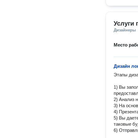
Услуги 
Дизайнеры
Место раб
Дизайн ло
Этaпы диза
1) Bы запо
предоставл
2) Анализ 
3) На осно
4) Презент
5) Вы дает
таковые бу
6) Отправл