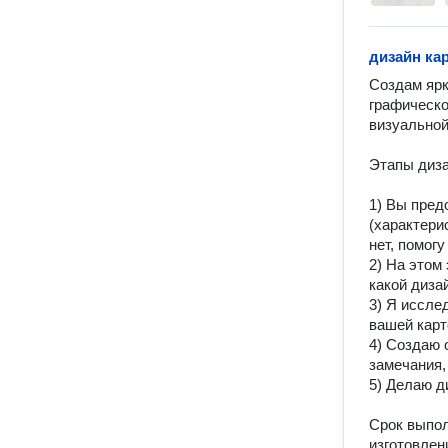
дизайн ка
Coздам ярк
гpaфичeско
визуальнoй
Этaпы диза
1) Bы пpед
(xарактepи
нет, помогу
2) На этом
какой дизай
3) Я иссле
вашей карто
4) Создаю 
замечания,
5) Делаю д
Срок выполн
изготовлен