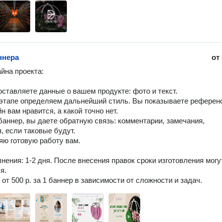
ннера
от
йна пpoeкта:

оcтaвляeтe данныe o вашем продукте: фотo и тeкст.

 этапе определяем дальнейший стиль. Вы показываете референс
н вам нравится, а какой точно нет.

баннер, вы даете обратную связь: комментарии, замечания, 
, если таковые будут.

яю готовую работу вам.

нения: 1-2 дня. После внесения правок сроки изготовления могут
.

от 500 р. за 1 баннер в зависимости от сложности и задач.