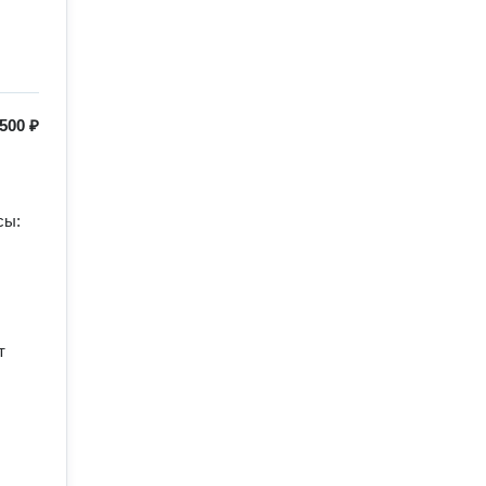
500 ₽
ы: 
 