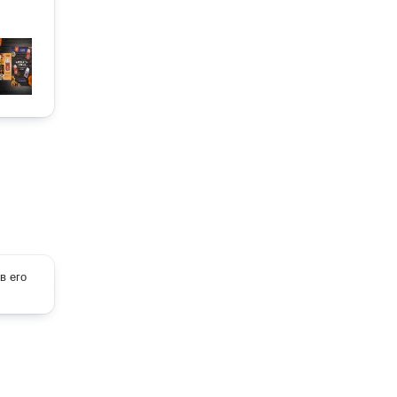
в его