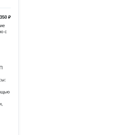
350 ₽
иe 
о с 
П 
ы: 
ощью 
, 